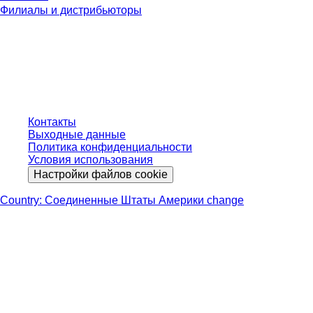
Филиалы и дистрибьюторы
* Указанные цены являются прейскурантными для неавторизованных
пользователей и без учета индивидуально согласованных условий.
Цены указаны без учета установленного законом налога в вашей
юрисдикции и возможных расходов на доставку, если не указано иное.
Контакты
Выходные данные
Политика конфиденциальности
Условия использования
Настройки файлов cookie
Country: Соединенные Штаты Америки change