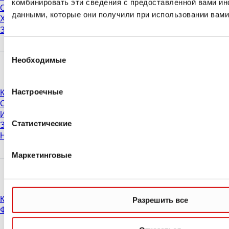
комбинировать эти сведения с предоставленной вами ин
Степени чистоты и сертификаты
данными, которые они получили при использовании вами
Химическая стойкость продукции
Замораживание пробирок SARSTEDT
Выбор
Необходимые
согласия
Компания и карьера
Настроечные
Карьера
О нас
История
Статистические
Закупки и логистика
Нормы поведения
Маркетинговые
У Вас есть вопросы?
Контакты
Разрешить все
Филиалы и дистрибьюторы
* Указанные цены являются прейскурантными для неавторизованных