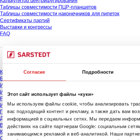
Калькулятор центрифугирования
Таблицы совместимости ПЦР-планшетов
Таблицы совместимости наконечников для пипеток
Сертификаты партий
Выставки и конгрессы
FAQ
Материалы
Согласие
Подробности
Каталог
Брошюры
Информация для пользователей
Инструкции по применению
Этот сайт использует файлы «куки»
Руководства по эксплуатации
Мы используем файлы cookie, чтобы анализировать тра
Исследования нашей продукции
вас подходящий контент и рекламу, а также дать вам во
Паспорта безопасности
Декларации соответствия
информацией в социальных сетях. Мы передаем информ
Видео о нашей продукции
действиях на сайте партнерам Google: социальным сетя
Контроль качества
занимающимся рекламой и веб-аналитикой. Наши партне
Свойства материалов