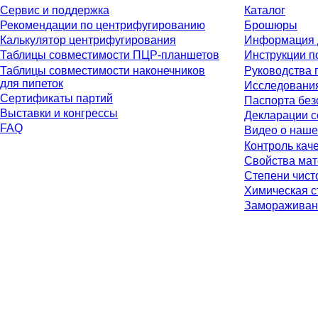
Сервис и поддержка
Каталог
Рекомендации по центрифугированию
Брошюры
Калькулятор центрифугирования
Информация 
Таблицы совместимости ПЦР-планшетов
Инструкции п
Таблицы совместимости наконечников
Руководства 
для пипеток
Исследовани
Сертификаты партий
Паспорта без
Выставки и конгрессы
Декларации с
FAQ
Видео о наше
Контроль кач
Свойства ма
Степени чист
Химическая с
Замораживан
* Указанные цены являются прейскурантными для неавторизованных пол
установленного законом налога в вашей юрисдикции и возможных расход