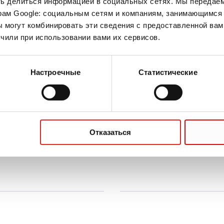
ть делиться информацией в социальных сетях. Мы передае
рам Google: социальным сетям и компаниям, занимающимся 
 могут комбинировать эти сведения с предоставленной вам
чили при использовании вами их сервисов.
ратите внимание, что в ней могут быть
Настроечные
Статистические
Создать Сертификат
Отказаться
Компания и карьера