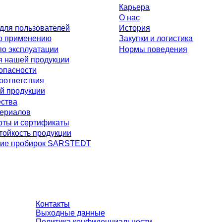
Карьера
О нас
для пользователей
История
о применению
Закупки и логистика
по эксплуатации
Нормы поведения
я нашей продукции
опасности
оответствия
й продукции
ества
териалов
оты и сертификаты
тойкость продукции
ие пробирок SARSTEDT
ьзователей и без учета индивидуально согласованных условий. Цены у
ов на доставку, если не указано иное.
Контакты
Выходные данные
Политика конфиденциальности