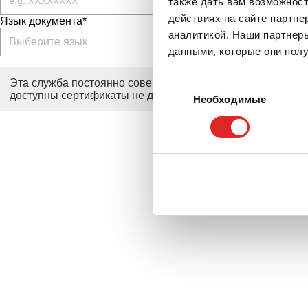
также дать вам возможнос
действиях на сайте партне
Язык документа*
аналитикой. Наши партнеры
данными, которые они полу
Эта служба постоянно совершенствуется. Пожалуйста, об
Выбор
доступны сертификаты не для всей продукции.
Необходимые
согласия
Сервис
Материалы