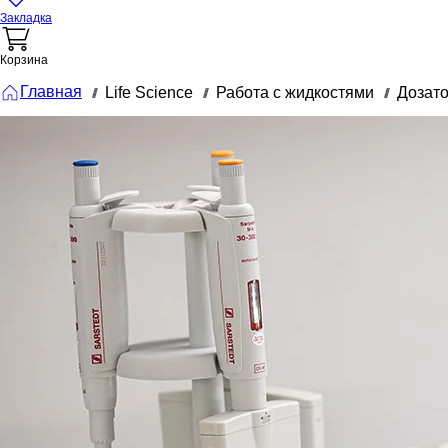
Закладка
Корзина
Главная
Life Science
Работа с жидкостями
Дозат
///
///
///