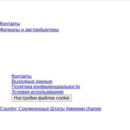
У Вас есть вопросы?
Контакты
Филиалы и дистрибьюторы
* Указанные цены являются прейскурантными для неавторизованных
пользователей и без учета индивидуально согласованных условий.
Цены указаны без учета установленного законом налога в вашей
юрисдикции и возможных расходов на доставку, если не указано иное.
Контакты
Выходные данные
Политика конфиденциальности
Условия использования
Настройки файлов cookie
Country: Соединенные Штаты Америки change