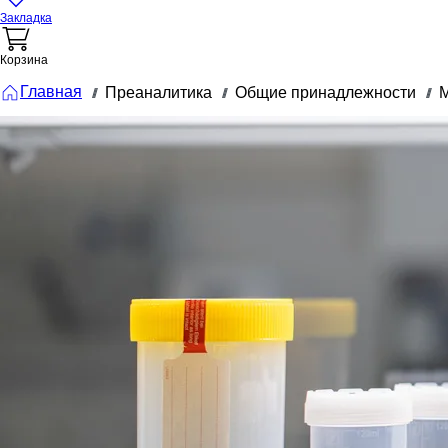
Закладка
Корзина
Главная
Преаналитика
Общие принадлежности
М
///
///
///