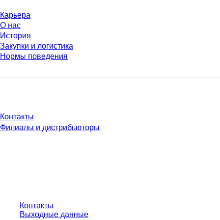
Карьера
О нас
История
Закупки и логистика
Нормы поведения
У Вас есть вопросы?
Контакты
Филиалы и дистрибьюторы
* Указанные цены являются прейскурантными для неавторизованных
пользователей и без учета индивидуально согласованных условий.
Цены указаны без учета установленного законом налога в вашей
юрисдикции и возможных расходов на доставку, если не указано иное.
Контакты
Выходные данные