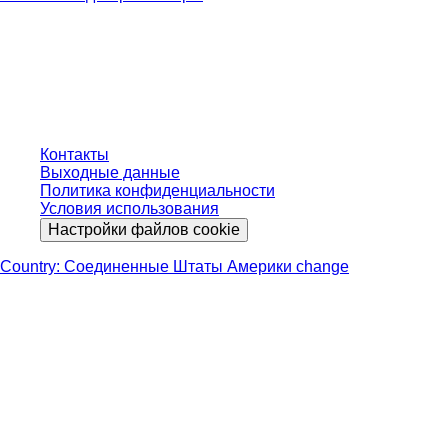
* Указанные цены являются прейскурантными для неавторизованных
пользователей и без учета индивидуально согласованных условий.
Цены указаны без учета установленного законом налога в вашей
юрисдикции и возможных расходов на доставку, если не указано иное.
Контакты
Выходные данные
Политика конфиденциальности
Условия использования
Настройки файлов cookie
Country: Соединенные Штаты Америки change