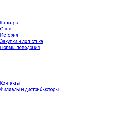
Компания и карьера
Карьера
О нас
История
Закупки и логистика
Нормы поведения
У Вас есть вопросы?
Контакты
Филиалы и дистрибьюторы
* Указанные цены являются прейскурантными для неавторизованных
пользователей и без учета индивидуально согласованных условий.
Цены указаны без учета установленного законом налога в вашей
юрисдикции и возможных расходов на доставку, если не указано иное.