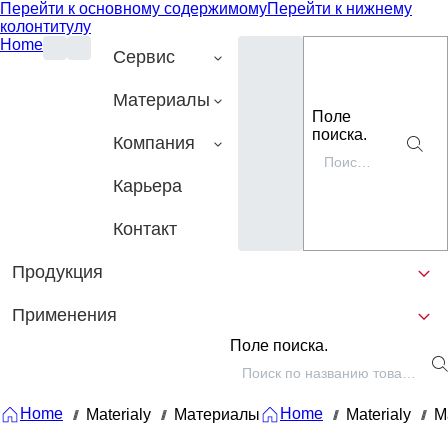
Перейти к основному содержимому
Перейти к нижнему
колонтитулу
Home
Сервис
Материалы
Поле
поиска.
Компания
Карьера
Контакт
Продукция
Применения
Поле поиска.
Home
Home
Materialy
Материалы
Materialy
М
///
///
///
///