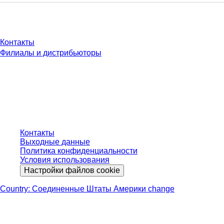
У Вас есть вопросы?
Контакты
Филиалы и дистрибьюторы
* Указанные цены являются прейскурантными для неавторизованных
пользователей и без учета индивидуально согласованных условий.
Цены указаны без учета установленного законом налога в вашей
юрисдикции и возможных расходов на доставку, если не указано иное.
Контакты
Выходные данные
Политика конфиденциальности
Условия использования
Настройки файлов cookie
Country: Соединенные Штаты Америки change