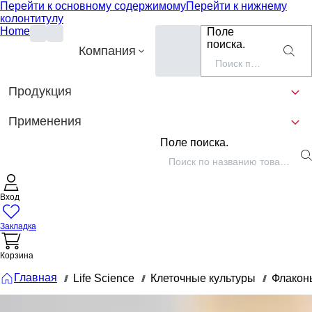
Перейти к основному содержимому
Перейти к нижнему
колонтитулу
Home
Поле
поиска.
Компания
Продукция
Применения
Поле поиска.
Вход
Закладка
Корзина
Главная
Life Science
Клеточные культуры
Флаконы
///
///
///