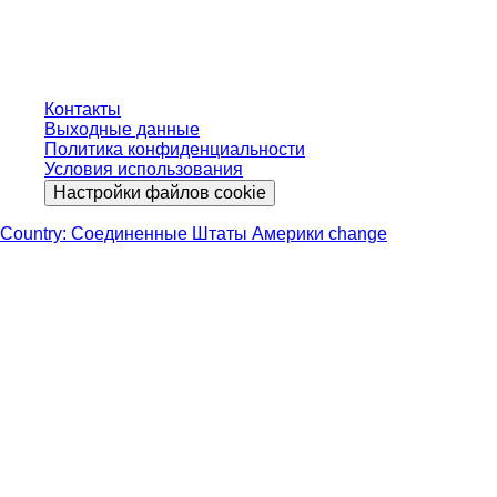
Цены указаны без учета установленного законом налога в вашей
юрисдикции и возможных расходов на доставку, если не указано иное.
Контакты
Выходные данные
Политика конфиденциальности
Условия использования
Настройки файлов cookie
Country: Соединенные Штаты Америки change