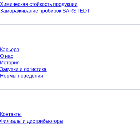
Химическая стойкость продукции
Замораживание пробирок SARSTEDT
Компания и карьера
Карьера
О нас
История
Закупки и логистика
Нормы поведения
У Вас есть вопросы?
Контакты
Филиалы и дистрибьюторы
* Указанные цены являются прейскурантными для неавторизованных
пользователей и без учета индивидуально согласованных условий.