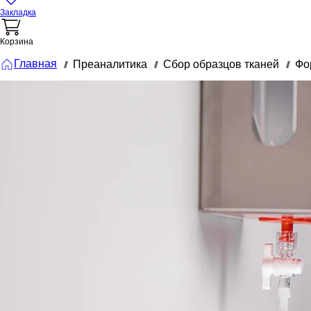
Закладка
Корзина
Главная
Преаналитика
Сбор образцов тканей
Фо
///
///
///