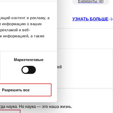
Варианты (8)
ящий контент и рекламу, а
УЗНАТЬ БОЛЬШЕ
м информацию о ваших
рекламой и веб-
и информацией, а также
Маркетинговые
товые к использованию
до анализа последовательностей
:
МАТЕРИАЛЫ, ГОТОВЫЕ К ИСПОЛЬЗОВА
ЬШЕ
Разрешить все
гда наука. Но наука — это наша жизнь.