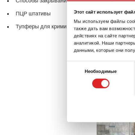
Способы закрывания
ПЦР
Этот сайт использует фай
ПЦР штативы
Мы используем файлы cooki
Тупферы для криминалистики
также дать вам возможнос
действиях на сайте партне
аналитикой. Наши партнеры
Связанные стр
данными, которые они полу
Выбор
Необходимые
согласия