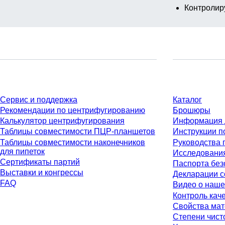
Контролир
Сервис
Материалы
Сервис и поддержка
Каталог
Рекомендации по центрифугированию
Брошюры
Калькулятор центрифугирования
Информация 
Таблицы совместимости ПЦР-планшетов
Инструкции п
Таблицы совместимости наконечников
Руководства 
для пипеток
Исследовани
Сертификаты партий
Паспорта без
Выставки и конгрессы
Декларации с
FAQ
Видео о наше
Контроль кач
Свойства ма
Степени чист