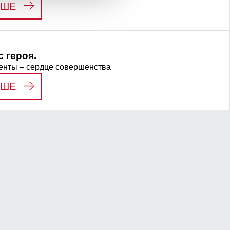
:
LIFE SCIENCE
ЬШЕ
 героя.
енты – сердце совершенства
:
МЫ ВИДИМ В ВАС ГЕРОЯ.
ЬШЕ