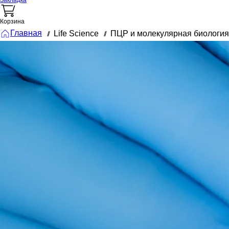
Закладка
Корзина
Главная
Life Science
ПЦР и молекулярная биология
///
///