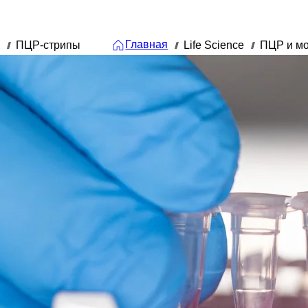
Главная
ПЦР-стрипы
Life Science
ПЦР и мо
///
///
///