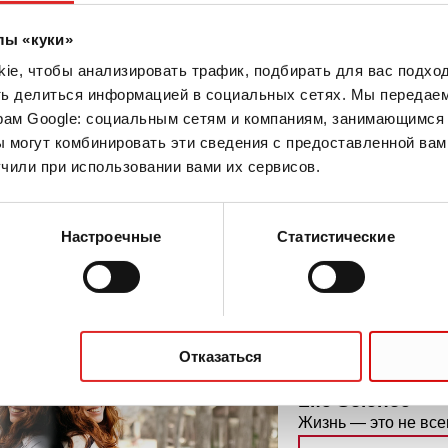
 стрипы с прикрепленной крышкой
лы «куки»
e, чтобы анализировать трафик, подбирать для вас подход
ть делиться информацией в социальных сетях. Мы передае
рам Google: социальным сетям и компаниям, занимающимся 
 могут комбинировать эти сведения с предоставленной вам
аницы
чили при использовании вами их сервисов.
Настроечные
Статистические
Материалы, го
От сбора образцов 
УЗНАТЬ БОЛ
Отказаться
Life Science
Жизнь — это не все