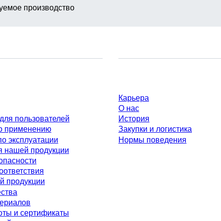
уемое производство
Компания и карьера
Карьера
О нас
для пользователей
История
о применению
Закупки и логистика
по эксплуатации
Нормы поведения
я нашей продукции
опасности
оответствия
й продукции
ества
териалов
оты и сертификаты