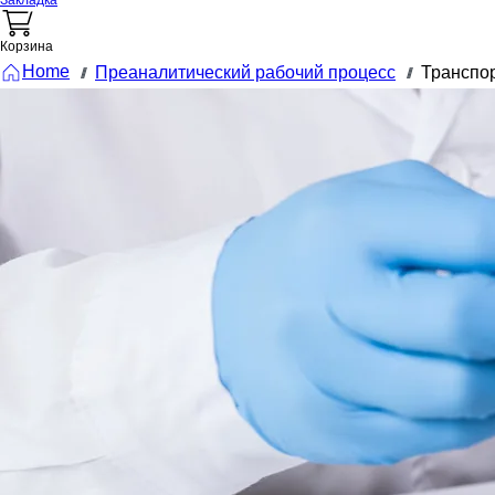
Закладка
Корзина
Home
Преаналитический рабочий процесс
Транспо
///
///