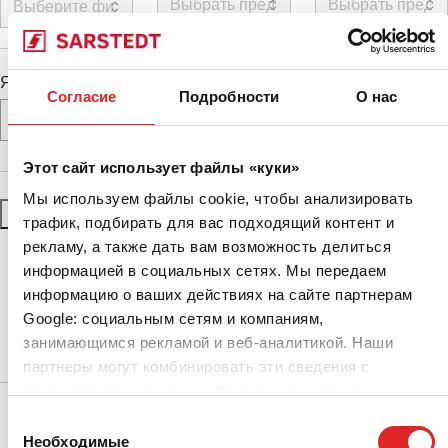
Языки
Согласие
Подробности
О нас
Этот сайт использует файлы «куки»
Мы используем файлы cookie, чтобы анализировать
Сбросить фильтры
ПРИМЕНИТЬ ФИЛЬТРЫ
трафик, подбирать для вас подходящий контент и
рекламу, а также дать вам возможность делиться
информацией в социальных сетях. Мы передаем
информацию о ваших действиях на сайте партнерам
Google: социальным сетям и компаниям,
занимающимся рекламой и веб-аналитикой. Наши
партнеры могут комбинировать эти сведения с
предоставленной вами информацией, а также
Сервис
данными, которые они получили при использовании
Выбор
вами их сервисов.
Необходимые
согласия