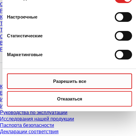
Сервис и поддержка
Рекомендации по центрифугированию
Настроечные
Калькулятор центрифугирования
Таблицы совместимости ПЦР-планшетов
Таблицы совместимости наконечников для пипеток
Статистические
Сертификаты партий
Выставки и конгрессы
FAQ
Маркетинговые
Материалы
Разрешить все
Каталог
Брошюры
Отказаться
Информация для пользователей
Инструкции по применению
Руководства по эксплуатации
Исследования нашей продукции
Паспорта безопасности
Декларации соответствия