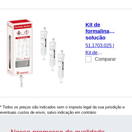
ml,
componentes
do kit:
Kit de
Sistema de
formalina,
formalina com
solução
450 ml de
tampão de
51.1703.025
|
solução de
formalina
Kit de
formaldeído
450 ml, S-
Comparar
formalina,
Monovette®
(4%) e 100 S-
preparação:
25 ml
Monovette
solução
9 ml, 1
tampão de
unid./caixa de
formalina 450
cartão
ml,
componentes
* Todos os preços são indicados sem o imposto legal da sua jurisdição e
do kit:
eventuais custos de envio, salvo indicação em contrário
Sistema de
formalina com
450 ml de