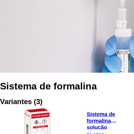
Sistema de formalina
Variantes
(
3
)
Sistema de
formalina,
solução
tampão de