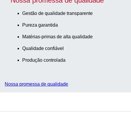
Nossa promessa de qualidade
solução de
formaldeído
Gestão de qualidade transparente
(4%) e 50 S-
Pureza garantida
Monovette
25 ml, 1
Matérias-primas de alta qualidade
unid./caixa de
cartão
Qualidade confiável
Produção controlada
Nossa promessa de qualidade
Serviço