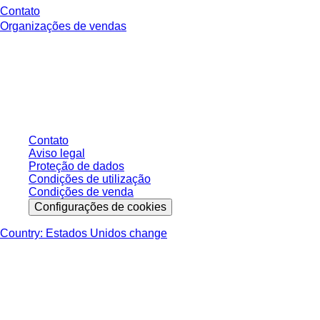
Contato
Organizações de vendas
* Os preços exibidos são preços de tabela para usuários não conectados e
sem condições negociadas individualmente. Todos os preços não incluem
os impostos legais de sua respectiva jurisdição e possíveis taxas de
entrega, salvo indicação em contrário.
Contato
Aviso legal
Proteção de dados
Condições de utilização
Condições de venda
Configurações de cookies
Country: Estados Unidos change