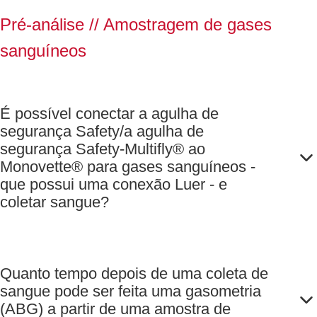
19.930.125),
com cálcio,
2.000 tampas
Pré-análise //
Amostragem de gases
volume
de fechamento
nominal: 140
sanguíneos
brancas (4 x
µl, (CxØ): 75 x
500 unidades
2,3 mm,
REF
componentes
65.935.205) e
É possível conectar a agulha de
do kit: 800
1.000
capilares de
segurança Safety/a agulha de
agitadores (4 x
plástico PET
segurança Safety-Multifly® ao
250 unidades
140 µl (4 x
Monovette® para gases sanguíneos -
REF 95.936),
200 unidades
que possui uma conexão Luer - e
1 unid./caixa
REF
coletar sangue?
de cartão
19.930.140),
1.600 tampas
azuis (4 x
400 unidades
Quanto tempo depois de uma coleta de
REF
sangue pode ser feita uma gasometria
65.935.230) e
(ABG) a partir de uma amostra de
1.000