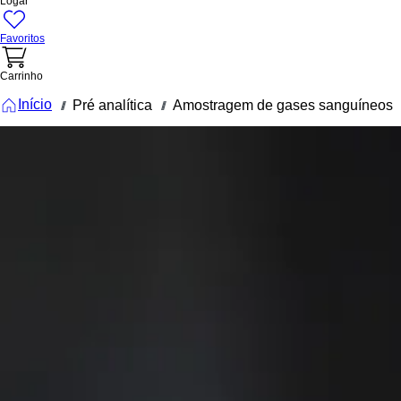
Logar
Favoritos
Carrinho
Início
Pré analítica
Amostragem de gases sanguíneos
///
///