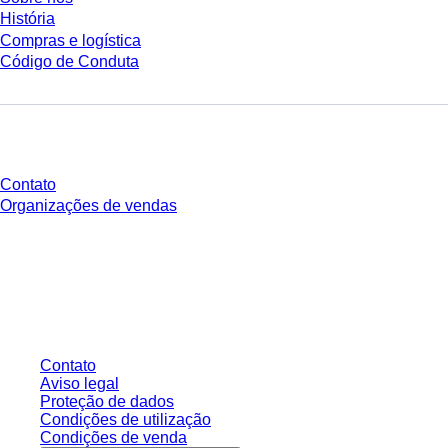
História
Compras e logística
Código de Conduta
Você tem perguntas?
Contato
Organizações de vendas
* Os preços exibidos são preços de tabela para usuários não conectados e
sem condições negociadas individualmente. Todos os preços não incluem
os impostos legais de sua respectiva jurisdição e possíveis taxas de
entrega, salvo indicação em contrário.
Contato
Aviso legal
Proteção de dados
Condições de utilização
Condições de venda