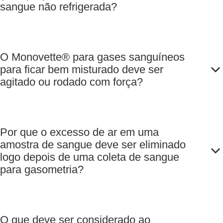
sangue não refrigerada?
agitadores (4 x
250 unidades
REF 95.936),
1 unid./caixa
O Monovette® para gases sanguíneos
de cartão
para ficar bem misturado deve ser
agitado ou rodado com força?
Por que o excesso de ar em uma
amostra de sangue deve ser eliminado
logo depois de uma coleta de sangue
para gasometria?
O que deve ser considerado ao