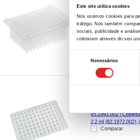
Este site utiliza cookies
82.1972.800
|
Pente d
Nós usamos cookies para per
Flex/Presto, Bio Spri
tráfego. Nós também compart
Comparar
PP, 2 unid./pacote
sociais, publicidade e anál
coletaram através do seu us
Seleção
Necessários
de
consentimento
Cobertura de fech
2,2 ml (82.1972.00
transparente
95.1991.002
|
Cobertu
2,2 ml (82.1972.002), 
Comparar
transparente, Isento
pirogénios/endotoxina