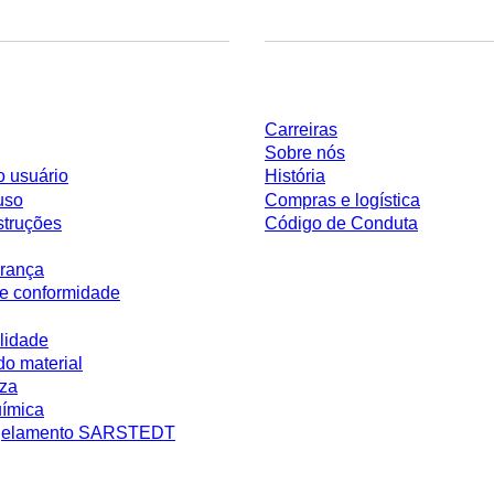
Empresa e carreira
Carreiras
Sobre nós
o usuário
História
uso
Compras e logística
struções
Código de Conduta
rança
e conformidade
lidade
do material
eza
uímica
ngelamento SARSTEDT
 sem condições negociadas individualmente. Todos os preços não incluem os 