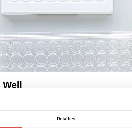
 Well
Detalhes
PCR Performance Tested, PP