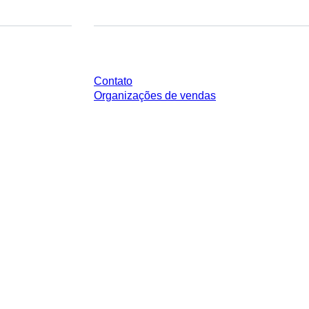
Você tem perguntas?
Contato
Organizações de vendas
impostos legais de sua