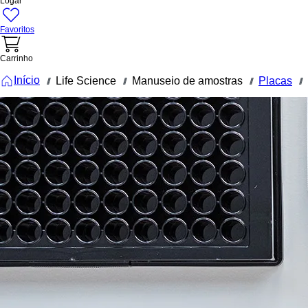
Logar
Favoritos
Carrinho
Início
Life Science
Manuseio de amostras
Placas
///
///
///
///