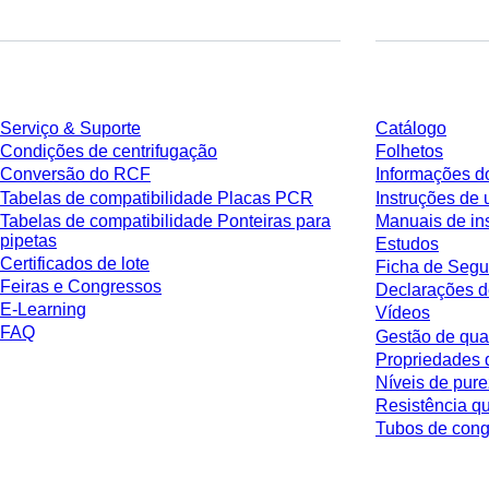
Serviço
Download
Serviço & Suporte
Catálogo
Condições de centrifugação
Folhetos
Conversão do RCF
Informações d
Tabelas de compatibilidade Placas PCR
Instruções de 
Tabelas de compatibilidade Ponteiras para
Manuais de in
pipetas
Estudos
Certificados de lote
Ficha de Segu
Feiras e Congressos
Declarações d
E-Learning
Vídeos
FAQ
Gestão de qua
Propriedades 
Níveis de pur
Resistência q
Tubos de co
* Os preços exibidos são preços de tabela para usuários não conectados e