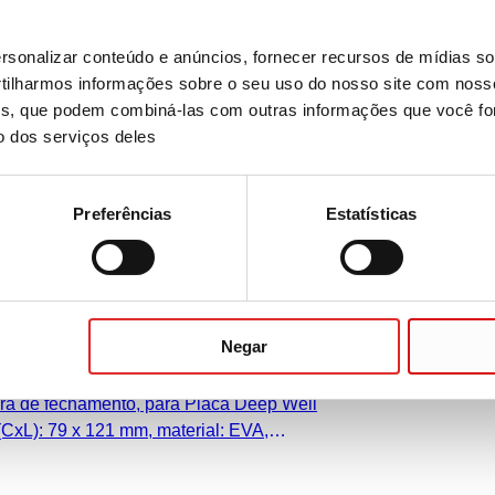
e pontas, compatível com KingFisher™
sonalizar conteúdo e anúncios, fornecer recursos de mídias soc
nt 96, PCR Performance Tested, material:
ilharmos informações sobre o seu uso do nosso site com noss
ises, que podem combiná-las com outras informações que você fo
o dos serviços deles
Preferências
Estatísticas
amento, para Placa Deep Well
Negar
2), (CxL): 79 x 121 mm, EVA,
ra de fechamento, para Placa Deep Well
(CxL): 79 x 121 mm, material: EVA,
 de DNA/DNase/RNase, isento de
s, 10 unid./pacote