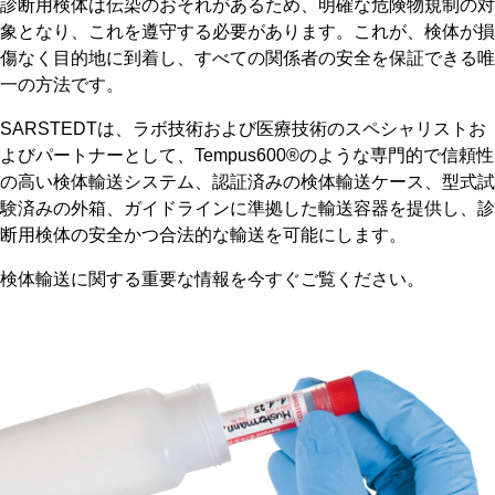
診断用検体は伝染のおそれがあるため、明確な危険物規制の対
象となり、これを遵守する必要があります。これが、検体が損
傷なく目的地に到着し、すべての関係者の安全を保証できる唯
一の方法です。
SARSTEDTは、ラボ技術および医療技術のスペシャリストお
よびパートナーとして、Tempus600®のような専門的で信頼性
の高い検体輸送システム、認証済みの検体輸送ケース、型式試
験済みの外箱、ガイドラインに準拠した輸送容器を提供し、診
断用検体の安全かつ合法的な輸送を可能にします。
検体輸送に関する重要な情報を今すぐご覧ください。