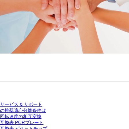
サービス
サービス & サポート
の推奨遠心分離条件は
回転速度の相互変換
互換表 PCRプレート
互換表 ピペットチップ