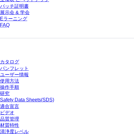
バッチ証明書
展示会 & 学会
Eラーニング
FAQ
ダウンロードセンター
カタログ
パンフレット
ユーザー情報
使用方法
操作手順
研究
Safety Data Sheets(SDS)
適合宣言
ビデオ
品質管理
材質特性
清浄度レベル