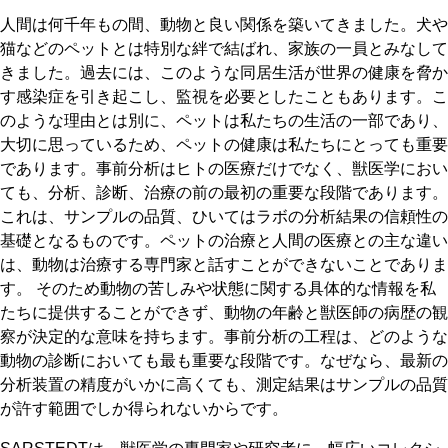
人間は何千年もの間、動物と良い関係を築いてきました。犬や
猫などのペットとは特別な絆で結ばれ、家族の一員とみなして
きました。過去には、このような同居生活が世界の健康を脅か
す感染症を引き起こし、監視を必要としたこともあります。こ
のような理由とは別に、ペットは私たちの生活の一部であり、
大切に思っているため、ペットの健康は私たちにとっても重要
であります。事前分析はヒトの医療だけでなく、獣医学におい
ても、分析、診断、治療の前の最初の重要な段階であります。
これは、サンプルの品質、ひいてはラボの分析結果の信頼性の
基礎となるものです。ペットの治療と人間の医療との主な違い
は、動物は治療する専門家と話すことができないことでありま
す。 そのため動物の苦しみや状態に関する具体的な情報を私
たちに提供することができず、動物の年齢と獣医師の病歴の観
察が決定的な意味を持ちます。事前分析の工程は、どのような
動物の診断においても最も重要な段階です。なぜなら、最新の
分析装置の精度がいかに高くても、測定結果はサンプルの品質
が許す範囲でしか得られないからです。