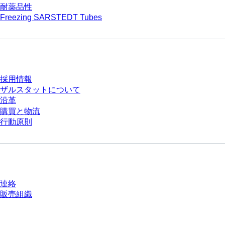
耐薬品性
Freezing SARSTEDT Tubes
会社とキャリア
採用情報
ザルスタットについて
沿革
購買と物流
行動原則
質問がありますか？
連絡
販売組織
* 表示価格は、ログインしていないユーザー向けの定価であり、個別に交渉
された条件を含みません。特に明記のない限り、すべての価格はお客様の管