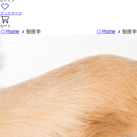
ログイン
ブックマーク
カート
Home
Home
獣医学
獣医学
///
///