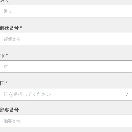
通り
*
郵便番号
*
市
*
国
*
顧客番号