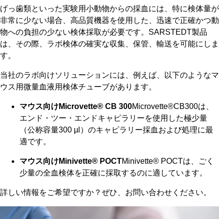
げっ歯類といった実験用小動物からの採血には、特に検体量が
非常に少ない場合、高品質機器を使用した、迅速で正確かつ動
物への負担の少ない検体採取が必要です。SARSTEDT製品
は、その際、ラボ検体の確実な収集、保管、輸送を可能にしま
す。
当社のラボ向けソリューションには、例えば、以下のようなマ
ウス用微量血液用検体チューブがあります。
マウス向けMicrovette® CB 300
Microvette®CB300は、
エンド・ツー・エンドキャピラリーを使用した極少量
（公称容量300 µl）のキャピラリー採血および処理に最
適です。
マウス向けMinivette® POCT
Minivette® POCTは、ごく
少量の全血検体を正確に採取するのに適しています。
詳しい情報をご希望ですか？ぜひ、お問い合わせください。