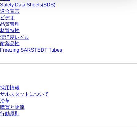
Safety Data Sheets(SDS)
適合宣言
ビデオ
品質管理
材質特性
清浄度レベル
耐薬品性
Freezing SARSTEDT Tubes
会社とキャリア
採用情報
ザルスタットについて
沿革
購買と物流
行動原則
質問がありますか？