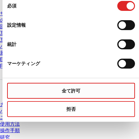
必須
意
サービス & サポート
の
の推奨遠心分離条件は
選
設定情報
回転速度の相互変換
択
互換表 PCRプレート
互換表 ピペットチップ
統計
バッチ証明書
展示会 & 学会
Eラーニング
マーケティング
FAQ
ダウンロードセンター
全て許可
カタログ
拒否
パンフレット
ユーザー情報
使用方法
操作手順
研究