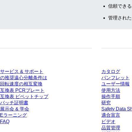
信頼できる
管理された
サービス
ダウンロー
サービス & サポート
カタログ
の推奨遠心分離条件は
パンフレット
回転速度の相互変換
ユーザー情報
互換表 PCRプレート
使用方法
互換表 ピペットチップ
操作手順
バッチ証明書
研究
展示会 & 学会
Safety Data S
Eラーニング
適合宣言
FAQ
ビデオ
品質管理