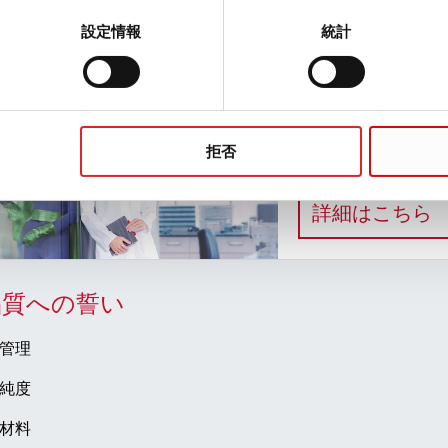
Life is not always sci
設定情報
統計
:
詳細はこちら
私たちは、あな
拒否
テクニカルアシスタン
:
詳細はこちら
品質への誓い
管理
純度
材料