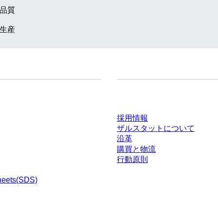
品質
生産
ドセンター
会社とキャリア
採用情報
ザルスタットについて
沿革
購買と物流
行動原則
heets(SDS)