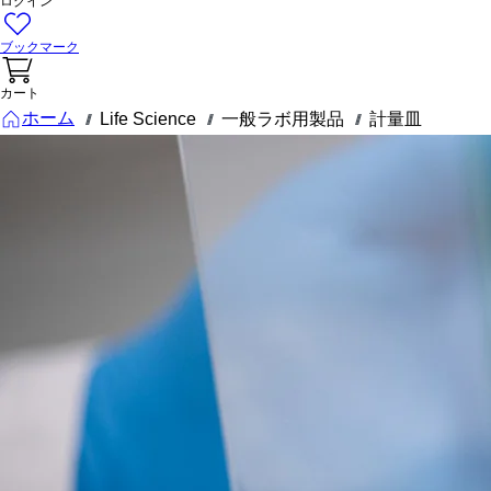
ログイン
ブックマーク
カート
ホーム
Life Science
一般ラボ用製品
計量皿
///
///
///