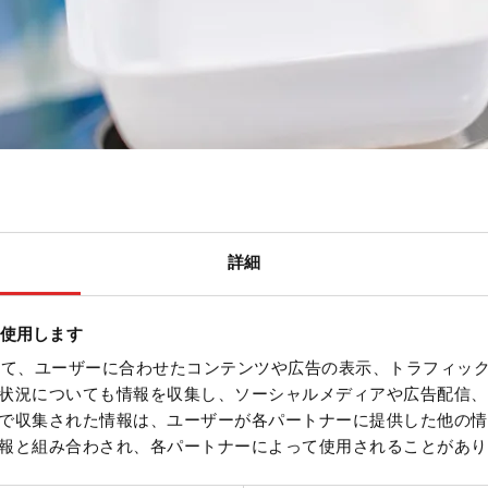
詳細
を使用します
を使って、ユーザーに合わせたコンテンツや広告の表示、トラフィッ
状況についても情報を収集し、ソーシャルメディアや広告配信、
で収集された情報は、ユーザーが各パートナーに提供した他の情
報と組み合わされ、各パートナーによって使用されることがあり
Life Science