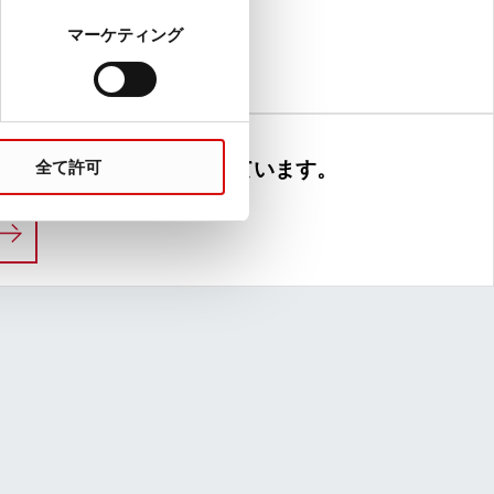
ence. But science is our Life.
マーケティング
LIFE SCIENCE
たの中にヒーローを見出しています。
全て許可
ト – 卓越性の原動力
私たちは、あなたの中にヒーローを見出していま