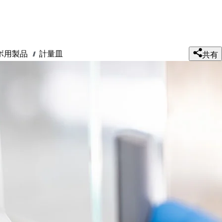
ボ用製品
計量皿
///
共有