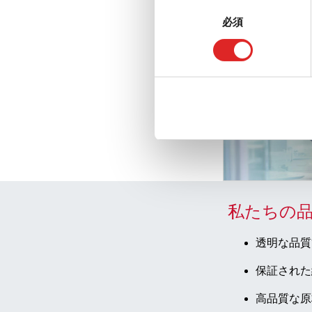
同
必須
意
の
選
択
私たちの
透明な品質
保証された
高品質な原