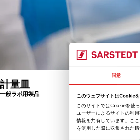
同意
計量皿
一般ラボ用製品
このウェブサイトはCookie
製品
このサイトではCookie
関連ページ
ユーザーによるサイトの利用
情報を共有しています。ここ
を使用した際に収集された情