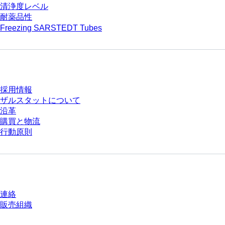
清浄度レベル
耐薬品性
Freezing SARSTEDT Tubes
会社とキャリア
採用情報
ザルスタットについて
沿革
購買と物流
行動原則
質問がありますか？
連絡
販売組織
* 表示価格は、ログインしていないユーザー向けの定価であり、個別に交渉