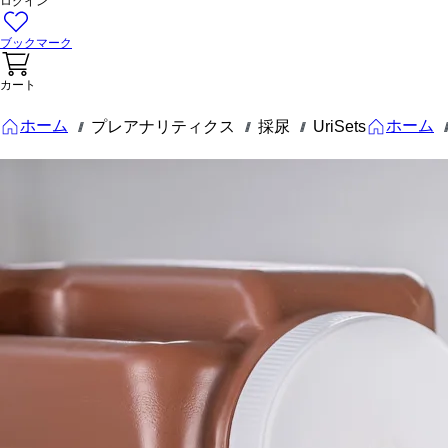
ログイン
ブックマーク
カート
ホーム
ホーム
プレアナリティクス
採尿
UriSets
///
///
///
///