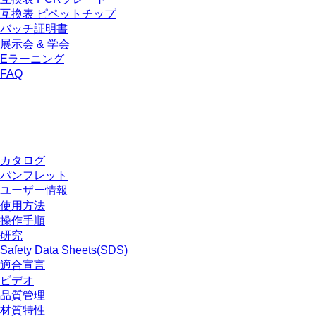
互換表 ピペットチップ
バッチ証明書
展示会 & 学会
Eラーニング
FAQ
ダウンロードセンター
カタログ
パンフレット
ユーザー情報
使用方法
操作手順
研究
Safety Data Sheets(SDS)
適合宣言
ビデオ
品質管理
材質特性