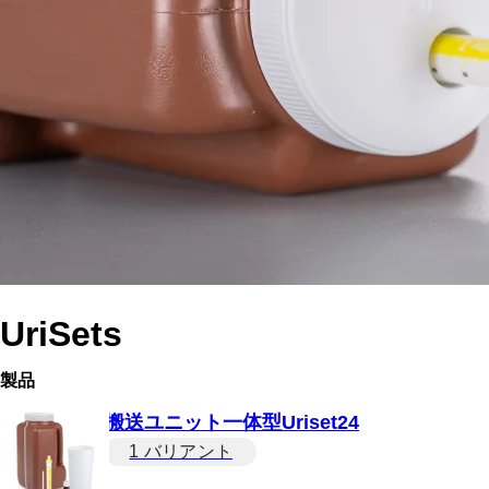
UriSets
製品
搬送ユニット一体型Uriset24
1 バリアント