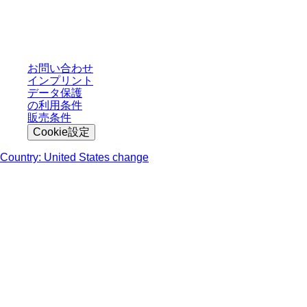
された条件を含みません。特に明記のない限り、すべての価格はお客様の管
轄区域における法定税および生じうる配送料を含みません。
お問い合わせ
インプリント
データ保護
の利用条件
販売条件
Cookie設定
Country: United States change