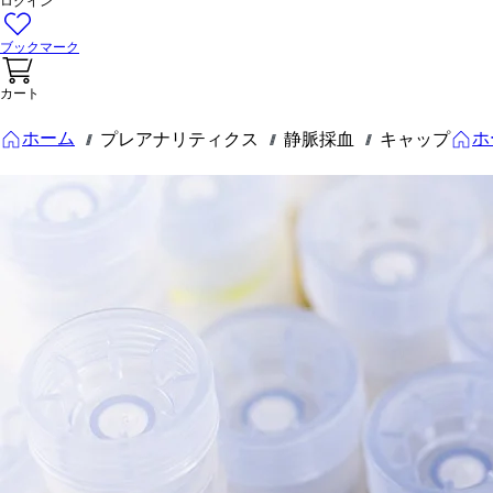
ログイン
ブックマーク
カート
ホーム
ホ
プレアナリティクス
静脈採血
キャップ
///
///
///