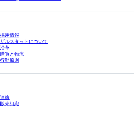
会社とキャリア
採用情報
ザルスタットについて
沿革
購買と物流
行動原則
質問がありますか？
連絡
販売組織
* 表示価格は、ログインしていないユーザー向けの定価であり、個別に交渉
された条件を含みません。特に明記のない限り、すべての価格はお客様の管
轄区域における法定税および生じうる配送料を含みません。