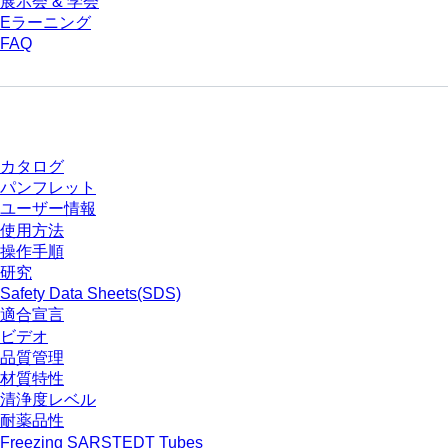
展示会 & 学会
Eラーニング
FAQ
ダウンロードセンター
カタログ
パンフレット
ユーザー情報
使用方法
操作手順
研究
Safety Data Sheets(SDS)
適合宣言
ビデオ
品質管理
材質特性
清浄度レベル
耐薬品性
Freezing SARSTEDT Tubes