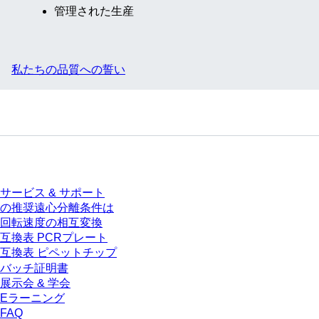
管理された生産
私たちの品質への誓い
サービス
サービス & サポート
の推奨遠心分離条件は
回転速度の相互変換
互換表 PCRプレート
互換表 ピペットチップ
バッチ証明書
展示会 & 学会
Eラーニング
FAQ