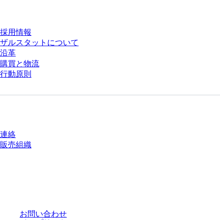
会社とキャリア
採用情報
ザルスタットについて
沿革
購買と物流
行動原則
質問がありますか？
連絡
販売組織
* 表示価格は、ログインしていないユーザー向けの定価であり、個別に交渉
された条件を含みません。特に明記のない限り、すべての価格はお客様の管
轄区域における法定税および生じうる配送料を含みません。
お問い合わせ