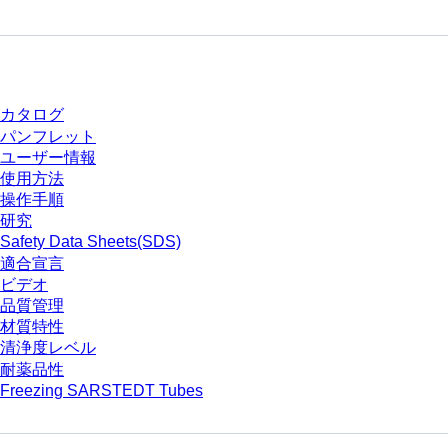
ダウンロードセンター
カタログ
パンフレット
ユーザー情報
使用方法
操作手順
研究
Safety Data Sheets(SDS)
適合宣言
ビデオ
品質管理
材質特性
清浄度レベル
耐薬品性
Freezing SARSTEDT Tubes