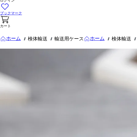
ログイン
ブックマーク
カート
ホーム
ホーム
検体輸送
輸送用ケース
検体輸送
///
///
///
///