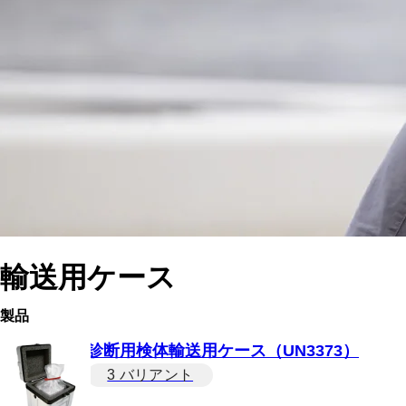
輸送用ケース
製品
診断用検体輸送用ケース（UN3373）
3 バリアント