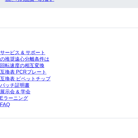
サービス
サービス & サポート
の推奨遠心分離条件は
回転速度の相互変換
互換表 PCRプレート
互換表 ピペットチップ
バッチ証明書
展示会 & 学会
Eラーニング
FAQ
ダウンロードセンター