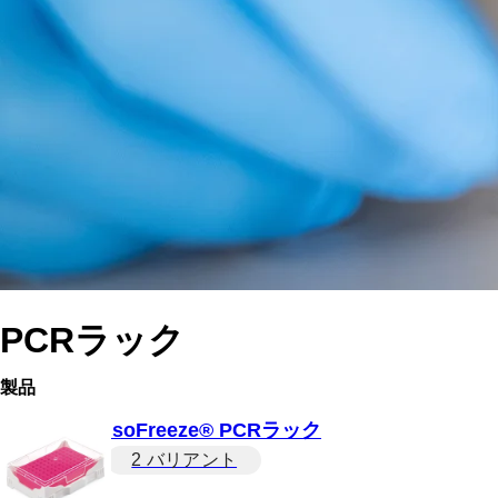
PCRラック
製品
IsoFreeze® PCRラック
2 バリアント