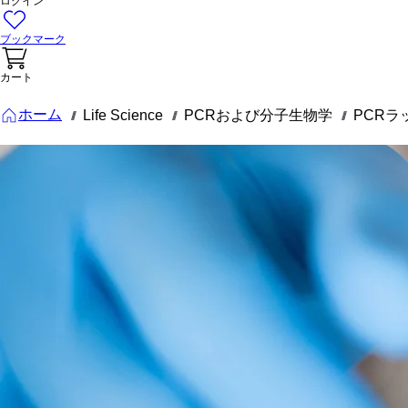
ログイン
ブックマーク
カート
ホーム
Life Science
PCRおよび分子生物学
PCRラ
///
///
///