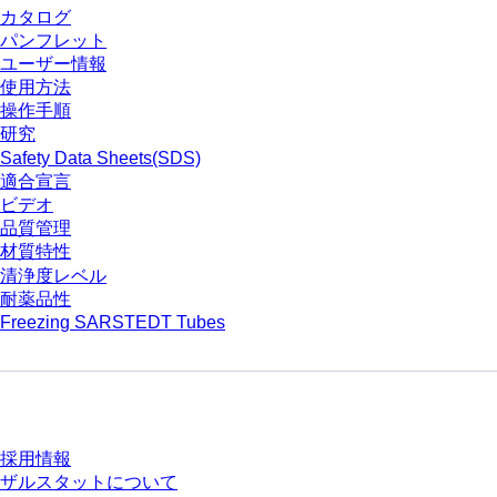
カタログ
パンフレット
ユーザー情報
使用方法
操作手順
研究
Safety Data Sheets(SDS)
適合宣言
ビデオ
品質管理
材質特性
清浄度レベル
耐薬品性
Freezing SARSTEDT Tubes
会社とキャリア
採用情報
ザルスタットについて