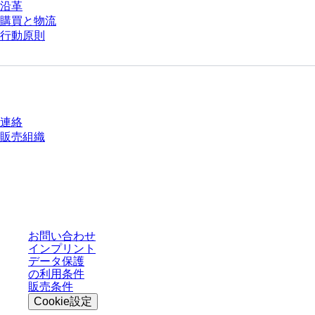
沿革
購買と物流
行動原則
質問がありますか？
連絡
販売組織
* 表示価格は、ログインしていないユーザー向けの定価であり、個別に交渉
された条件を含みません。特に明記のない限り、すべての価格はお客様の管
轄区域における法定税および生じうる配送料を含みません。
お問い合わせ
インプリント
データ保護
の利用条件
販売条件
Cookie設定