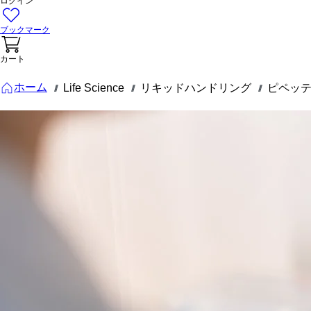
ログイン
ブックマーク
カート
ホーム
Life Science
リキッドハンドリング
ピペッ
///
///
///