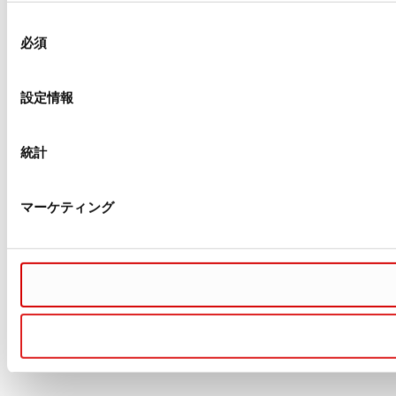
同
必須
意
の
選
設定情報
択
統計
マーケティング