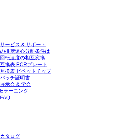
サービス
サービス & サポート
の推奨遠心分離条件は
回転速度の相互変換
互換表 PCRプレート
互換表 ピペットチップ
バッチ証明書
展示会 & 学会
Eラーニング
FAQ
ダウンロードセンター
カタログ