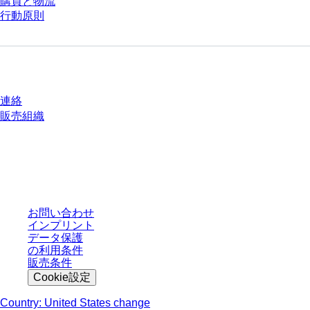
購買と物流
行動原則
質問がありますか？
連絡
販売組織
* 表示価格は、ログインしていないユーザー向けの定価であり、個別に交渉
された条件を含みません。特に明記のない限り、すべての価格はお客様の管
轄区域における法定税および生じうる配送料を含みません。
お問い合わせ
インプリント
データ保護
の利用条件
販売条件
Cookie設定
Country: United States change