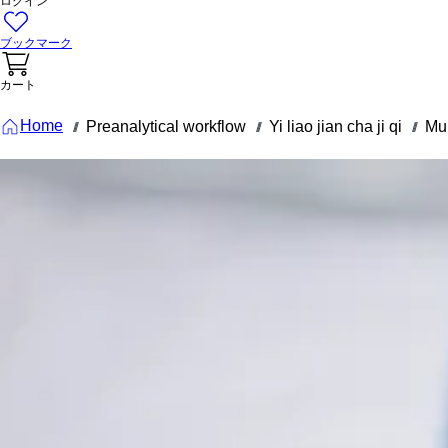
ログイン
ブックマーク
カート
Home
Preanalytical workflow
Yi liao jian cha ji qi
Mu
///
///
///