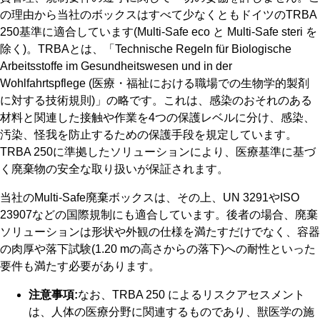
の理由から当社のボックスはすべて少なくともドイツのTRBA
250基準に適合しています(Multi-Safe eco と Multi-Safe steri を
除く)。TRBAとは、「Technische Regeln für Biologische
Arbeitsstoffe im Gesundheitswesen und in der
Wohlfahrtspflege (医療・福祉における職場での生物学的製剤
に対する技術規則)」の略です。これは、感染のおそれのある
材料と関連した接触や作業を4つの保護レベルに分け、感染、
汚染、怪我を防止するための保護手段を規定しています。
TRBA 250に準拠したソリューションにより、医療基準に基づ
く廃棄物の安全な取り扱いが保証されます。
当社のMulti-Safe廃棄ボックスは、その上、UN 3291やISO
23907などの国際規制にも適合しています。後者の場合、廃棄
ソリューションは形状や外観の仕様を満たすだけでなく、容器
の肉厚や落下試験(1.20 mの高さからの落下)への耐性といった
要件も満たす必要があります。
注意事項:
なお、TRBA 250 によるリスクアセスメント
は、人体の医療分野に関連するものであり、獣医学の施