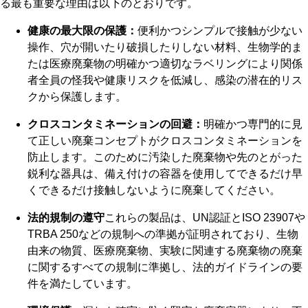
る最も重要な理由は以下のとおりです。
健康の最大限の保護：
便利かつシンプルで接触が少ない
操作、穴が開いたり破損したりしない材料、生物学的ま
たは医療廃棄物の明確かつ適切なラベリングにより関係
者全員の怪我や健康リスクを低減し、感染の潜在的リス
クから保護します。
クロスコンタミネーションの回避：
明確かつ専門的に見
て正しい廃棄コンセプトがクロスコンタミネーションを
防止します。このために汚染した廃棄物や先のとがった
鋭利な器具は、備え付けの容器を使用してできるだけ早
くできるだけ接触しないように廃棄してください。
法的規制の遵守
これらの製品は、UN認証とISO 23907や
TRBA 250などの規制への準拠が証明されており、生物
由来の物質、医療廃棄物、実験に関連する廃棄物の廃棄
に関するすべての規制に準拠し、法的ガイドラインの要
件を満たしています。