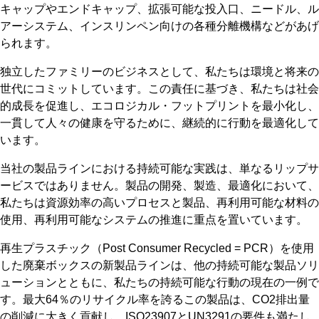
キャップやエンドキャップ、拡張可能な投入口、ニードル、ル
アーシステム、インスリンペン向けの各種分離機構などがあげ
られます。
独立したファミリーのビジネスとして、私たちは環境と将来の
世代にコミットしています。この責任に基づき、私たちは社会
的成長を促進し、エコロジカル・フットプリントを最小化し、
一貫して人々の健康を守るために、継続的に行動を最適化して
います。
当社の製品ラインにおける持続可能な実践は、単なるリップサ
ービスではありません。製品の開発、製造、最適化において、
私たちは資源効率の高いプロセスと製品、再利用可能な材料の
使用、再利用可能なシステムの推進に重点を置いています。
再生プラスチック（Post Consumer Recycled = PCR）を使用
した廃棄ボックスの新製品ラインは、他の持続可能な製品ソリ
ューションとともに、私たちの持続可能な行動の現在の一例で
す。最大64％のリサイクル率を誇るこの製品は、CO2排出量
の削減に大きく貢献し、ISO23907とUN3291の要件も満たし