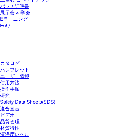
バッチ証明書
展示会 & 学会
Eラーニング
FAQ
ダウンロードセンター
カタログ
パンフレット
ユーザー情報
使用方法
操作手順
研究
Safety Data Sheets(SDS)
適合宣言
ビデオ
品質管理
材質特性
清浄度レベル