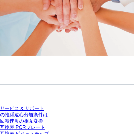
サービス
サービス & サポート
の推奨遠心分離条件は
回転速度の相互変換
互換表 PCRプレート
互換表 ピペットチップ