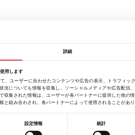
Home
心分離条件は？
サービス
遠心分離
///
///
///
離条件は？
詳細
を使用します
を計算
を使って、ユーザーに合わせたコンテンツや広告の表示、トラフィッ
状況についても情報を収集し、ソーシャルメディアや広告配信、
で収集された情報は、ユーザーが各パートナーに提供した他の情
報と組み合わされ、各パートナーによって使用されることがあり
）を計算する
設定情報
統計