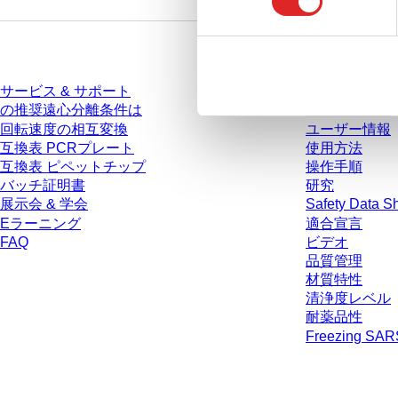
選
択
サービス
ダウンロー
サービス & サポート
カタログ
の推奨遠心分離条件は
パンフレット
回転速度の相互変換
ユーザー情報
互換表 PCRプレート
使用方法
互換表 ピペットチップ
操作手順
バッチ証明書
研究
展示会 & 学会
Safety Data S
Eラーニング
適合宣言
FAQ
ビデオ
品質管理
材質特性
清浄度レベル
耐薬品性
Freezing SA
* 表示価格は、ログインしていないユーザー向けの定価であり、個別に交
生じうる配送料を含みません。