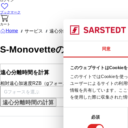
ログイン
ブックマーク
カート
Home
サービス
遠心分離
S-Monovetteの推奨遠
///
///
///
S-Monovetteの推奨遠心分
同意
or
このウェブサイトはCookie
遠心分離時間を計算
相対遠心力 (RCF) 
このサイトではCookie
相対遠心加速度RZB（gフォース）
遠心分離時間（分）
ユーザーによるサイトの利用
情報を共有しています。ここ
を使用した際に収集された情
遠心分離時間の計算
RCF（Gフォース
同
必須
意
の