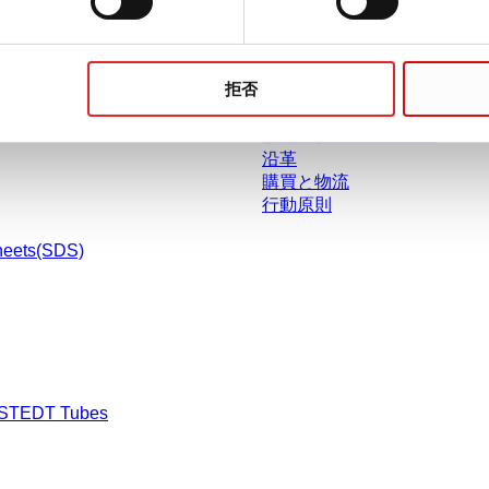
ドセンター
会社とキャリア
拒否
採用情報
ザルスタットについて
沿革
購買と物流
行動原則
heets(SDS)
RSTEDT Tubes
渉された条件を含みません。特に明記のない限り、すべての価格はお客様の管