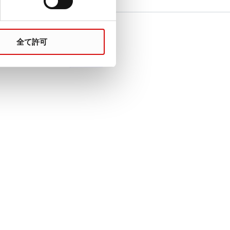
質問がありますか？
全て許可
連絡
販売組織
轄区域における法定税および