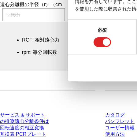
情報を共有しています。ここ
遠心分離機の半径（r）（cm
を使用した際に収集された情
同
必須
意
の
RCF: 相対遠心力
選
rpm: 毎分回転数
択
サービス
ダウンロー
サービス & サポート
カタログ
の推奨遠心分離条件は
パンフレット
回転速度の相互変換
ユーザー情報
互換表 PCRプレート
使用方法