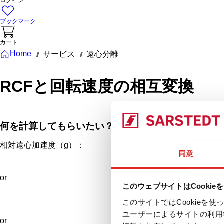
ログイン
ブックマーク
カート
Home
サービス
遠心分離
///
///
RCFと回転速度の相互変換
何を計算してもらいたい？
相対遠心加速度（g）：
同意
or
このウェブサイトはCookie
回転数
このサイトではCookie
ユーザーによるサイトの利用
or