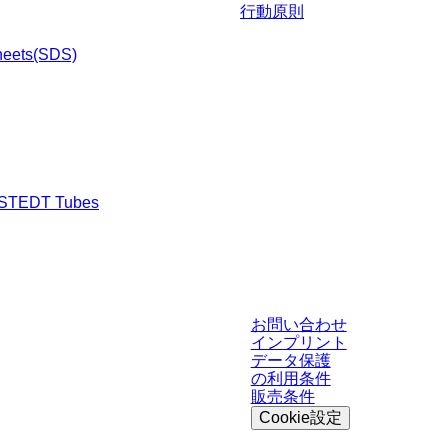
行動原則
heets(SDS)
RSTEDT Tubes
渉された条件を含みません。特に明記のない限り、すべての価格はお客様の管
お問い合わせ
インプリント
データ保護
の利用条件
販売条件
Cookie設定