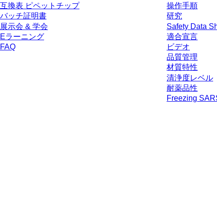
互換表 ピペットチップ
操作手順
バッチ証明書
研究
展示会 & 学会
Safety Data S
Eラーニング
適合宣言
FAQ
ビデオ
品質管理
材質特性
清浄度レベル
耐薬品性
Freezing SA
* 表示価格は、ログインしていないユーザー向けの定価であり、個別に交
生じうる配送料を含みません。