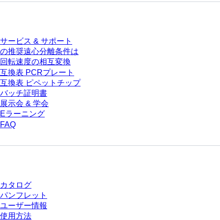
サービス
サービス & サポート
の推奨遠心分離条件は
回転速度の相互変換
互換表 PCRプレート
互換表 ピペットチップ
バッチ証明書
展示会 & 学会
Eラーニング
FAQ
ダウンロードセンター
カタログ
パンフレット
ユーザー情報
使用方法