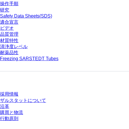
操作手順
研究
Safety Data Sheets(SDS)
適合宣言
ビデオ
品質管理
材質特性
清浄度レベル
耐薬品性
Freezing SARSTEDT Tubes
会社とキャリア
採用情報
ザルスタットについて
沿革
購買と物流
行動原則