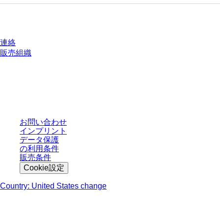
質問がありますか？
連絡
販売組織
* 表示価格は、ログインしていないユーザー向けの定価であり、個別に交渉
された条件を含みません。特に明記のない限り、すべての価格はお客様の管
轄区域における法定税および生じうる配送料を含みません。
お問い合わせ
インプリント
データ保護
の利用条件
販売条件
Cookie設定
Country: United States change