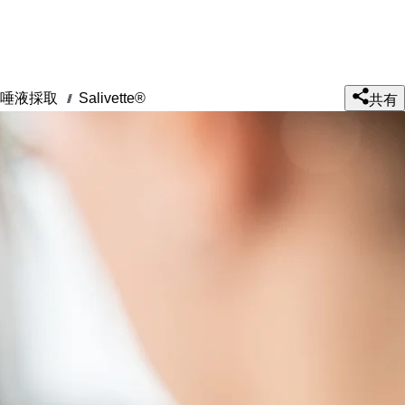
唾液採取
Salivette®
///
共有