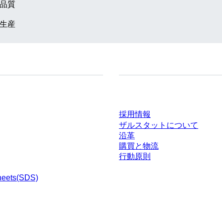
品質
生産
ドセンター
会社とキャリア
採用情報
ザルスタットについて
沿革
購買と物流
行動原則
heets(SDS)