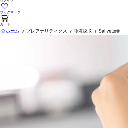
ログイン
ブックマーク
カート
ホーム
プレアナリティクス
唾液採取
Salivette®
///
///
///