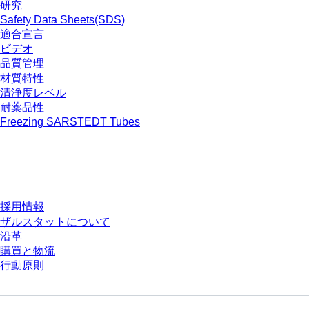
研究
Safety Data Sheets(SDS)
適合宣言
ビデオ
品質管理
材質特性
清浄度レベル
耐薬品性
Freezing SARSTEDT Tubes
会社とキャリア
採用情報
ザルスタットについて
沿革
購買と物流
行動原則