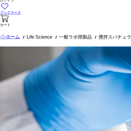
ログイン
ブックマーク
カート
ホーム
Life Science
一般ラボ用製品
攪拌スパチュ
///
///
///