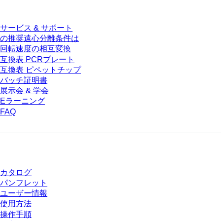
サービス
サービス & サポート
の推奨遠心分離条件は
回転速度の相互変換
互換表 PCRプレート
互換表 ピペットチップ
バッチ証明書
展示会 & 学会
Eラーニング
FAQ
ダウンロードセンター
カタログ
パンフレット
ユーザー情報
使用方法
操作手順