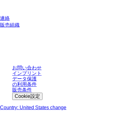
質問がありますか？
連絡
販売組織
* 表示価格は、ログインしていないユーザー向けの定価であり、個別に交渉
された条件を含みません。特に明記のない限り、すべての価格はお客様の管
轄区域における法定税および生じうる配送料を含みません。
お問い合わせ
インプリント
データ保護
の利用条件
販売条件
Cookie設定
Country: United States change