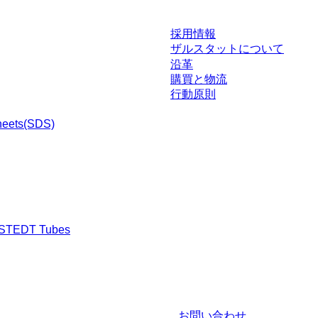
採用情報
ザルスタットについて
沿革
購買と物流
行動原則
heets(SDS)
RSTEDT Tubes
渉された条件を含みません。特に明記のない限り、すべての価格はお客様の管
お問い合わせ