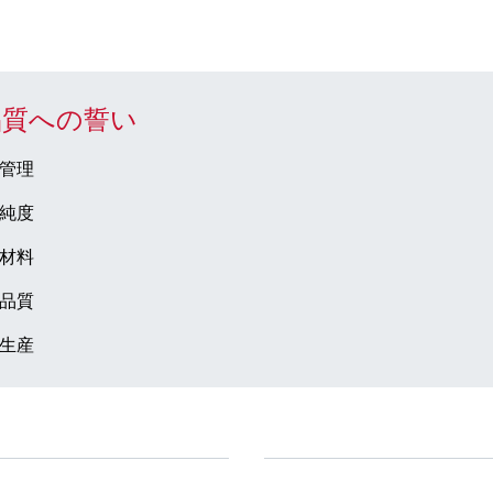
品質への誓い
管理
純度
材料
品質
生産
ドセンター
会社とキャリア