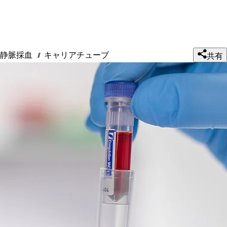
静脈採血
キャリアチューブ
///
共有