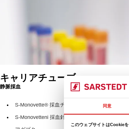
キャリアチューブ
静脈採血
製品
採
S-Monovette® 採血チューブ
同意
S-Monovetteni 採血針
このウェブサイトはCookie