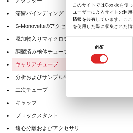
アダプター
このサイトではCookie
ユーザーによるサイトの利用
滞留バインディング
関連ページ
情報を共有しています。ここ
S-Monovette®アクセサリー
を使用した際に収集された情
添加物入りマイクロチューブ
同
必須
意
調製済み検体チューブ
の
選
キャリアチューブ
択
分析およびサンプル容器
二次チューブ
キャップ
ブロックスタンド
遠心分離およびアクセサリ