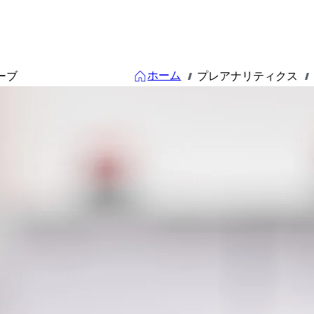
ホーム
ーブ
プレアナリティクス
///
///