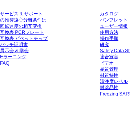
サービス & サポート
カタログ
の推奨遠心分離条件は
パンフレット
回転速度の相互変換
ユーザー情報
互換表 PCRプレート
使用方法
互換表 ピペットチップ
操作手順
バッチ証明書
研究
展示会 & 学会
Safety Data S
Eラーニング
適合宣言
FAQ
ビデオ
品質管理
材質特性
清浄度レベル
耐薬品性
Freezing SA
* 表示価格は、ログインしていないユーザー向けの定価であり、個別に交
生じうる配送料を含みません。