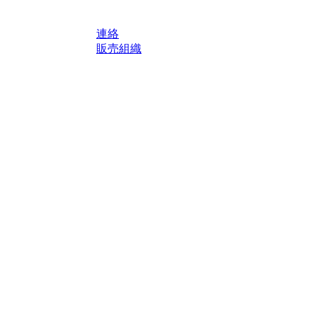
連絡
販売組織
轄区域における法定税および