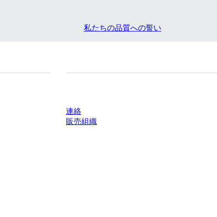
私たちの品質への誓い
質問がありますか？
連絡
販売組織