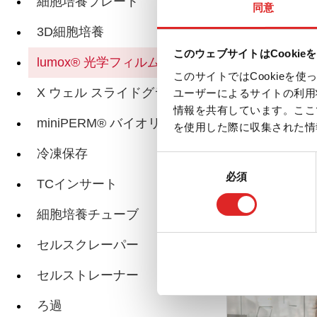
細胞培養プレート
同意
3D細胞培養
lu
このウェブサイトはCookie
lumox® 光学フィルムベース
このサイトではCookie
X ウェル スライドグラス
ユーザーによるサイトの利用
情報を共有しています。ここ
miniPERM® バイオリアクター
を使用した際に収集された情
lu
冷凍保存
同
必須
意
TCインサート
の
選
細胞培養チューブ
択
関連ページ
セルスクレーパー
セルストレーナー
ろ過