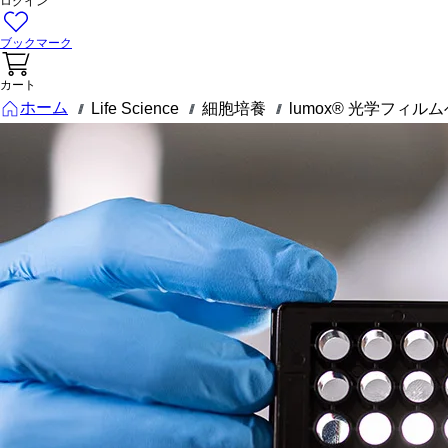
ログイン
ブックマーク
カート
ホーム
Life Science
細胞培養
lumox® 光学フィル
///
///
///