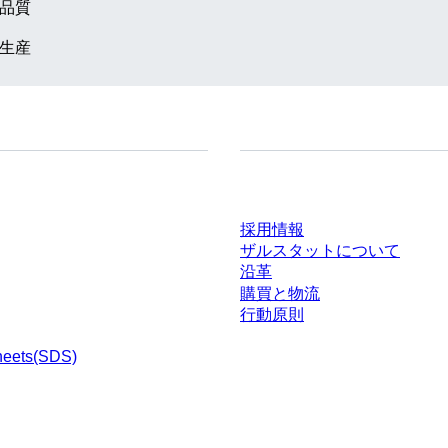
品質
生産
ドセンター
会社とキャリア
採用情報
ザルスタットについて
沿革
購買と物流
行動原則
heets(SDS)