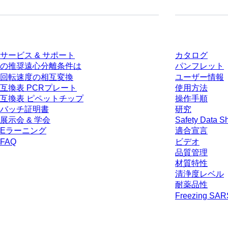
サービス
ダウンロー
サービス & サポート
カタログ
の推奨遠心分離条件は
パンフレット
回転速度の相互変換
ユーザー情報
互換表 PCRプレート
使用方法
互換表 ピペットチップ
操作手順
バッチ証明書
研究
展示会 & 学会
Safety Data S
Eラーニング
適合宣言
FAQ
ビデオ
品質管理
材質特性
清浄度レベル
耐薬品性
Freezing SA
* 表示価格は、ログインしていないユーザー向けの定価であり、個別に交
生じうる配送料を含みません。