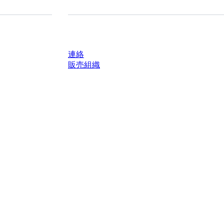
質問がありますか？
連絡
販売組織
轄区域における法定税および