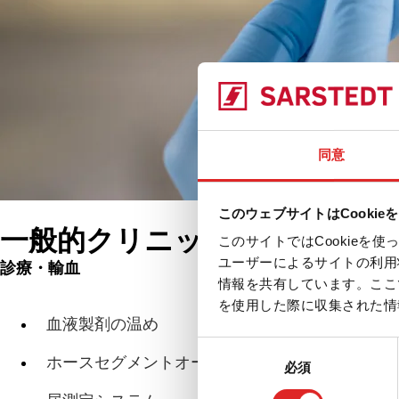
同意
このウェブサイトはCookie
一般的クリニック用品
このサイトではCookie
ユーザーによるサイトの利用
診療・輸血
製品
情報を共有しています。ここ
を使用した際に収集された情
関連ページ
血液製剤の温め
同
ホースセグメントオープナー
必須
意
の