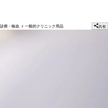
診療・輸血
一般的クリニック用品
///
共有