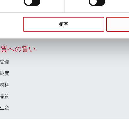
SARSTEDT の
:
詳細はこちら
拒否
品質への誓い
管理
純度
材料
品質
生産