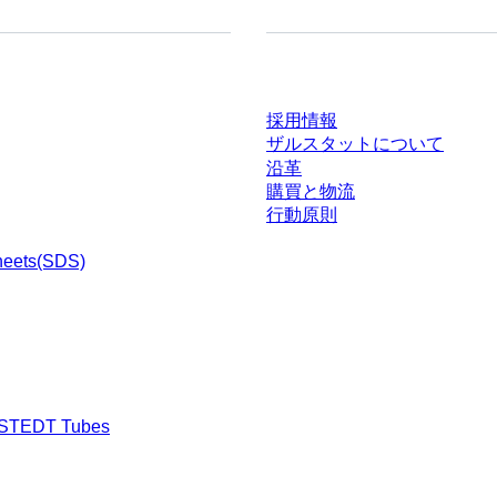
ドセンター
会社とキャリア
採用情報
ザルスタットについて
沿革
購買と物流
行動原則
heets(SDS)
RSTEDT Tubes
渉された条件を含みません。特に明記のない限り、すべての価格はお客様の管