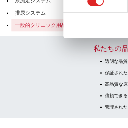
尿測定システム
選
択
排尿システム
一般的クリニック用品
私たちの
透明な品質
保証された
高品質な原
信頼できる
管理された