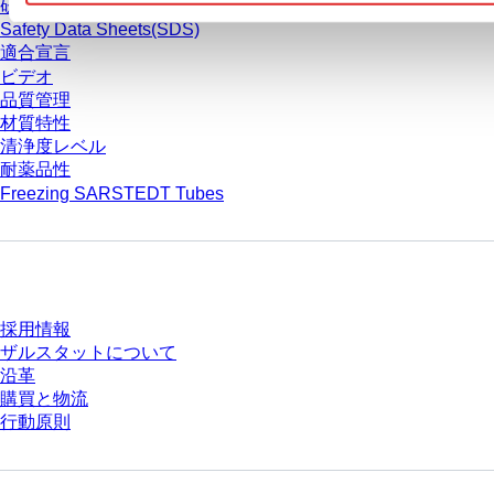
研究
Safety Data Sheets(SDS)
適合宣言
ビデオ
品質管理
材質特性
清浄度レベル
耐薬品性
Freezing SARSTEDT Tubes
会社とキャリア
採用情報
ザルスタットについて
沿革
購買と物流
行動原則