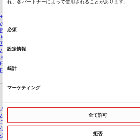
れ、各パートナーによって使用されることがあります。
サービス & サポート
同
の推奨遠心分離条件は
必須
回転速度の相互変換
意
互換表 PCRプレート
の
互換表 ピペットチップ
選
設定情報
バッチ証明書
択
展示会 & 学会
Eラーニング
統計
FAQ
マーケティング
ダウンロードセンター
カタログ
全て許可
パンフレット
ユーザー情報
使用方法
拒否
操作手順