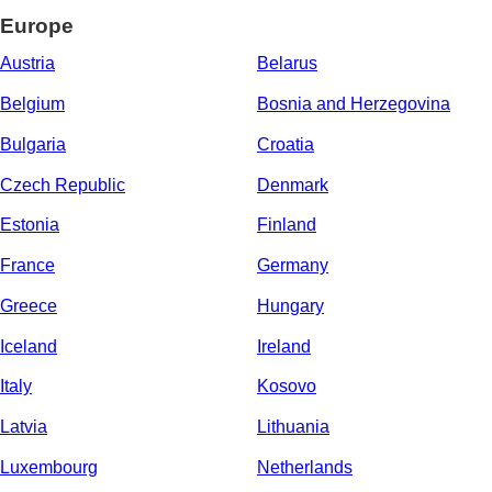
Europe
Austria
Belarus
Belgium
Bosnia and Herzegovina
Bulgaria
Croatia
Czech Republic
Denmark
Estonia
Finland
France
Germany
Greece
Hungary
Iceland
Ireland
Italy
Kosovo
Latvia
Lithuania
Luxembourg
Netherlands