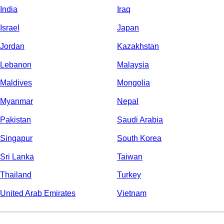
India
Iraq
Israel
Japan
Jordan
Kazakhstan
Lebanon
Malaysia
Maldives
Mongolia
Myanmar
Nepal
Pakistan
Saudi Arabia
Singapur
South Korea
Sri Lanka
Taiwan
Thailand
Turkey
United Arab Emirates
Vietnam