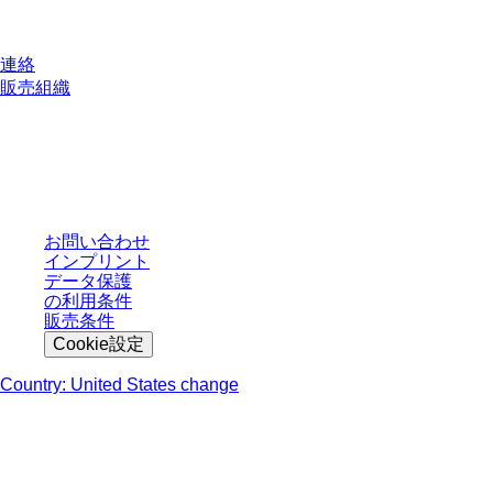
質問がありますか？
連絡
販売組織
* 表示価格は、ログインしていないユーザー向けの定価であり、個別に交渉
された条件を含みません。特に明記のない限り、すべての価格はお客様の管
轄区域における法定税および生じうる配送料を含みません。
お問い合わせ
インプリント
データ保護
の利用条件
販売条件
Cookie設定
Country: United States change