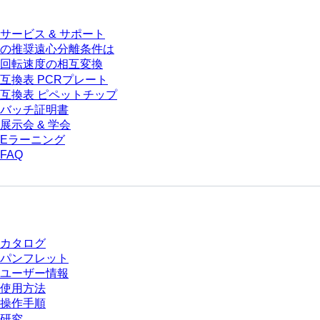
サービス & サポート
の推奨遠心分離条件は
回転速度の相互変換
互換表 PCRプレート
互換表 ピペットチップ
バッチ証明書
展示会 & 学会
Eラーニング
FAQ
ダウンロードセンター
カタログ
パンフレット
ユーザー情報
使用方法
操作手順
研究