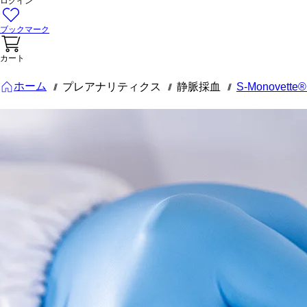
ログイン
ブックマーク
カート
ホーム
プレアナリティクス
静脈採血
S-Monovet
///
///
///