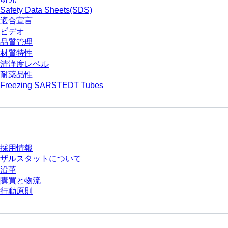
Safety Data Sheets(SDS)
適合宣言
ビデオ
品質管理
材質特性
清浄度レベル
耐薬品性
Freezing SARSTEDT Tubes
会社とキャリア
採用情報
ザルスタットについて
沿革
購買と物流
行動原則
質問がありますか？