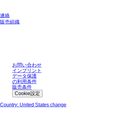
連絡
販売組織
* 表示価格は、ログインしていないユーザー向けの定価であり、個別に交渉
された条件を含みません。特に明記のない限り、すべての価格はお客様の管
轄区域における法定税および生じうる配送料を含みません。
お問い合わせ
インプリント
データ保護
の利用条件
販売条件
Cookie設定
Country: United States change