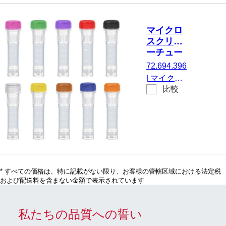
ア, はい, 透
明, キャッ
マイクロ
プ： 紫, キ
スクリュ
ャップ 装
ーチュー
着済み, 印
ブ, 2 ml,
72.694.396
刷付き, は
不毛
|
マイクロ
い, 不毛,
比較
スクリュー
100 個/袋
チューブ,
有効体積：
2 ml, エッ
ジの立った
チップフロ
ア, はい, 透
* すべての価格は、特に記載がない限り、お客様の管轄区域における法定税
明, キャッ
および配送料を含まない金額で表示されています
プ： カラ
ーミック
ス, キャッ
私たちの品質への誓い
プ 装着済