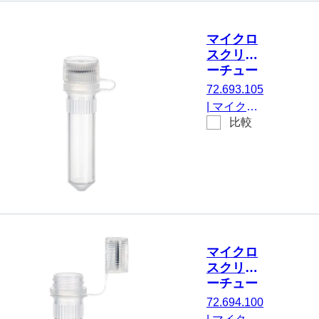
キャップ：
天然, キャ
マイクロ
ップ 付属,
スクリュ
いいえ,
ーチュー
500 個/袋
ブ, 2 ml,
72.693.105
不毛
|
マイクロ
比較
スクリュー
チューブ,
有効体積：
2 ml, チッ
プフロア,
はい, 透明,
キャップ：
天然, キャ
マイクロ
ップ 付属
スクリュ
のマウン
ーチュー
ト, いいえ,
ブ, 2 ml
72.694.100
不毛, 100