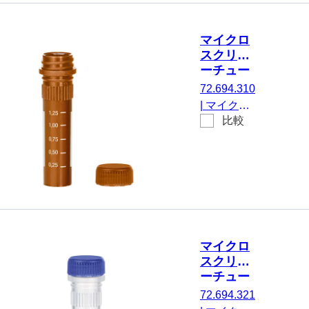
ア, はい, 透
明, キャッ
マイクロ
プ： 天然,
スクリュ
キャップ
ーチュー
付属, 印刷
ブ, 2 ml
72.694.310
付き, はい,
|
マイクロ
250 個/袋
比較
スクリュー
チューブ,
有効体積：
2 ml, エッ
ジの立った
チップフロ
ア, はい,
茶, キャッ
マイクロ
プ： 茶, キ
スクリュ
ャップ 付
ーチュー
属, 印刷付
ブ, 2 ml,
72.694.321
き, はい,
不毛