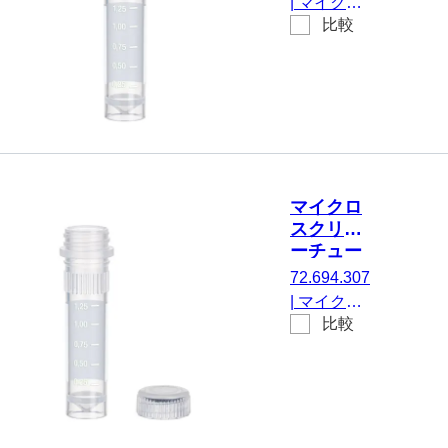
|
マイクロ
毛, 100 個/
比較
スクリュー
袋
チューブ,
有効体積：
2 ml, エッ
ジの立った
チップフロ
ア, はい, 透
明, キャッ
マイクロ
プ： 天然,
スクリュ
キャップ
ーチュー
装着済み,
ブ, 2 ml
72.694.307
印刷付き,
|
マイクロ
はい, 不毛,
比較
スクリュー
100 個/袋
チューブ,
有効体積：
2 ml, エッ
ジの立った
チップフロ