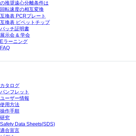
の推奨遠心分離条件は
回転速度の相互変換
互換表 PCRプレート
互換表 ピペットチップ
バッチ証明書
展示会 & 学会
Eラーニング
FAQ
ダウンロードセンター
カタログ
パンフレット
ユーザー情報
使用方法
操作手順
研究
Safety Data Sheets(SDS)
適合宣言