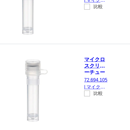
|
マイクロ
個/袋
比較
スクリュー
チューブ,
有効体積：
2 ml, エッ
ジの立った
チップフロ
ア, はい, 透
明, キャッ
マイクロ
プ： 天然,
スクリュ
キャップ
ーチュー
付属, いい
ブ, 2 ml,
72.694.105
え, 500 個/
不毛
|
マイクロ
袋
比較
スクリュー
チューブ,
有効体積：
2 ml, エッ
ジの立った
チップフロ