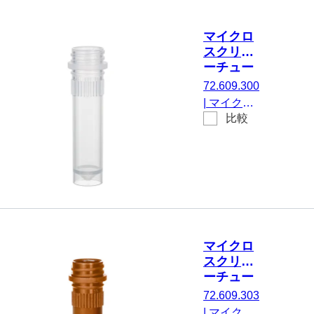
ア, はい,
黒, キャッ
マイクロ
プ なし, い
スクリュ
いえ, 500
ーチュー
個/袋
ブ, 2 ml
72.609.300
|
マイクロ
比較
スクリュー
チューブ,
有効体積：
2 ml, エッ
ジの立った
チップフロ
ア, はい, 透
明, キャッ
マイクロ
プ なし, い
スクリュ
いえ, 500
ーチュー
個/袋
ブ, 2 ml
72.609.303
|
マイクロ