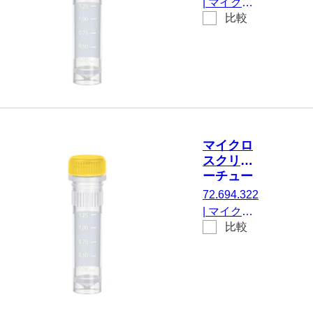
|
マイクロ
250 個/袋
比較
スクリュー
チューブ,
有効体積：
2 ml, エッ
ジの立った
チップフロ
ア, はい, 透
明, キャッ
マイクロ
プ： 青, キ
スクリュ
ャップ 装
ーチュー
着済み, 印
ブ, 2 ml,
72.694.322
刷付き, は
不毛
|
マイクロ
い, 不毛,
比較
スクリュー
100 個/袋
チューブ,
有効体積：
2 ml, エッ
ジの立った
チップフロ