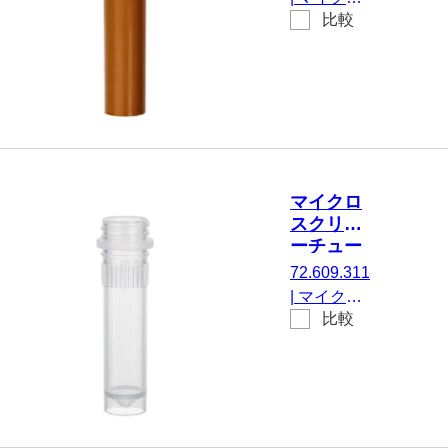
比較
スクリュー
チューブ,
有効体積：
2 ml, エッ
ジの立った
チップフロ
ア, はい,
茶, キャッ
マイクロ
プ なし, い
スクリュ
いえ, 500
ーチュー
個/袋
ブ, 2 ml,
72.609.311
不毛
|
マイクロ
比較
スクリュー
チューブ,
有効体積：
2 ml, エッ
ジの立った
チップフロ