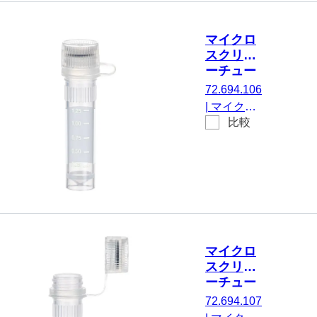
ア, はい, 透
明, キャッ
マイクロ
プ： 天然,
スクリュ
キャップ
ーチュー
付属のマウ
ブ, 2 ml,
72.694.106
ント, いい
不毛
|
マイクロ
え, 不毛,
比較
スクリュー
100 個/袋
チューブ,
有効体積：
2 ml, エッ
ジの立った
チップフロ
ア, はい, 透
明, キャッ
マイクロ
プ： 天然,
スクリュ
キャップ
ーチュー
付属のマウ
ブ, 2 ml
72.694.107
ント, 印刷