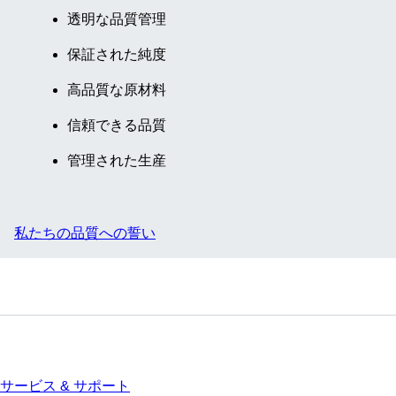
み, 印刷付
透明な品質管理
き, はい, 不
保証された純度
毛, 100 個/
袋
高品質な原材料
信頼できる品質
管理された生産
私たちの品質への誓い
サービス
サービス & サポート