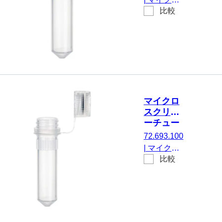
プ：
比較
スクリュー
天然,
チューブ,
キャッ
有効体積：
プ 付
2 ml, チッ
属, い
プフロア,
いえ,
はい, 透明,
500
キャップ：
個/袋
天然, キャ
マイクロ
ップ 装着
スクリュ
済み, いい
ーチュー
え, 不毛,
ブ, 2 ml
72.693.100
100 個/袋
|
マイクロ
比較
スクリュー
チューブ,
有効体積：
2 ml, チッ
プフロア,
はい, 透明,