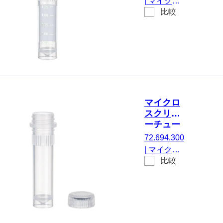
|
マイクロ
付き, はい,
比較
スクリュー
不毛, 100
チューブ,
個/袋
有効体積：
2 ml, エッ
ジの立った
チップフロ
ア, はい, 透
明, キャッ
マイクロ
プ： 天然,
スクリュ
キャップ
ーチュー
付属, 印刷
ブ, 2 ml
72.694.300
付き, はい,
|
マイクロ
500 個/袋
比較
スクリュー
チューブ,
有効体積：
2 ml, エッ
ジの立った
チップフロ