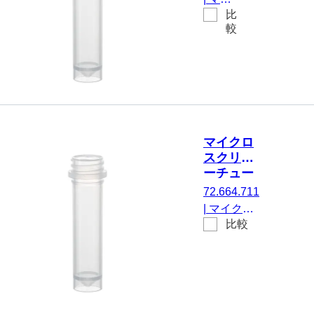
ュー
比
クロス
ブ, 2
較
クリュ
ml
ーチュ
ーブ,
有効体
積： 2
ml, エ
ッジの
マイクロ
立った
スクリュ
チップ
ーチュー
フロ
ブ, 2 ml,
72.664.711
ア, い
不毛
|
マイクロ
いえ,
比較
スクリュー
透明,
チューブ,
キャッ
有効体積：
プ な
2 ml, エッ
し, い
ジの立った
いえ,
チップフロ