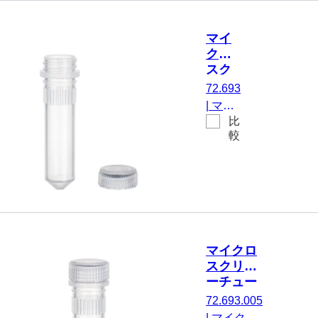
500
ア, いいえ,
個/袋
透明, キャ
マイ
ップ なし,
クロ
いいえ, 不
スク
毛, 500 個/
リュ
72.693
ダブルバッ
ーチ
|
マイ
グ
ュー
比
クロス
ブ, 2
較
クリュ
ml
ーチュ
ーブ,
有効体
積： 2
ml, チ
ップフ
マイクロ
ロア,
スクリュ
はい,
ーチュー
透明,
ブ, 2 ml,
72.693.005
キャッ
不毛
|
マイクロ