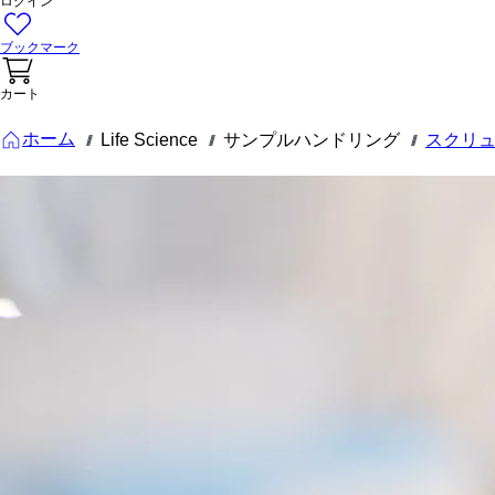
ログイン
ブックマーク
カート
ホーム
Life Science
サンプルハンドリング
スクリ
///
///
///