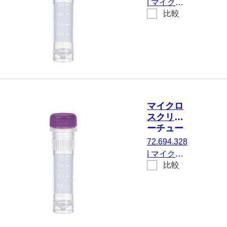
|
マイクロ
い, 不毛,
比較
スクリュー
100 個/袋
チューブ,
有効体積：
2 ml, エッ
ジの立った
チップフロ
ア, はい, 透
明, キャッ
マイクロ
プ： 緑, キ
スクリュ
ャップ 装
ーチュー
着済み, 印
ブ, 2 ml,
72.694.328
刷付き, は
不毛
|
マイクロ
い, 不毛,
比較
スクリュー
100 個/袋
チューブ,
有効体積：
2 ml, エッ
ジの立った
チップフロ