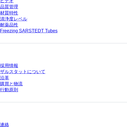
ビデオ
品質管理
材質特性
清浄度レベル
耐薬品性
Freezing SARSTEDT Tubes
会社とキャリア
採用情報
ザルスタットについて
沿革
購買と物流
行動原則
質問がありますか？
連絡