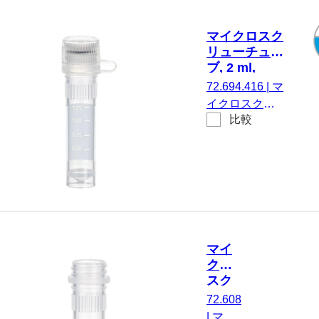
天然, キャップ
装着済み, 印刷
マイクロスク
付き, はい,
リューチュー
PCR
ブ, 2 ml,
Performance
PCR
72.694.416
|
マ
Tested, 100 個/
Performance
イクロスクリ
袋
Tested
比較
ューチューブ,
有効体積： 2
ml, エッジの立
ったチップフ
ロア, はい, 透
明, キャップ：
天然, キャップ
付属のマウン
マイ
ト, 印刷付き,
クロ
はい, PCR
スク
Performance
リュ
72.608
Tested, 100 個/
ーチ
|
マイ