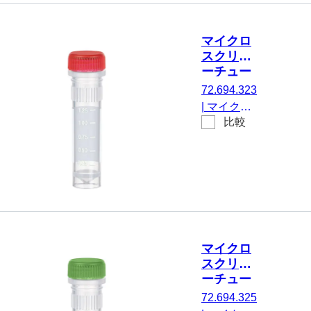
ア, はい, 透
明, キャッ
マイクロ
プ： 黄, キ
スクリュ
ャップ 装
ーチュー
着済み, 印
ブ, 2 ml,
72.694.323
刷付き, は
不毛
|
マイクロ
い, 不毛,
比較
スクリュー
100 個/袋
チューブ,
有効体積：
2 ml, エッ
ジの立った
チップフロ
ア, はい, 透
明, キャッ
マイクロ
プ： 赤, キ
スクリュ
ャップ 装
ーチュー
着済み, 印
ブ, 2 ml,
72.694.325
刷付き, は
不毛