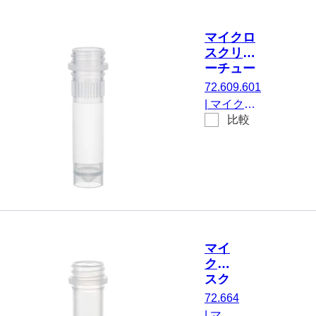
ア, はい, 透
明, キャッ
マイクロ
プ なし, い
スクリュ
いえ, 不毛,
ーチュー
500 個/ダ
ブ, 2 ml
72.609.601
ブルバッグ
|
マイクロ
比較
スクリュー
チューブ,
有効体積：
2 ml, エッ
ジの立った
チップフロ
ア, はい, 透
明, キャッ
マイ
プ なし, 印
クロ
刷付き, は
スク
い, 250 個/
リュ
72.664
袋
ーチ
|
マイ