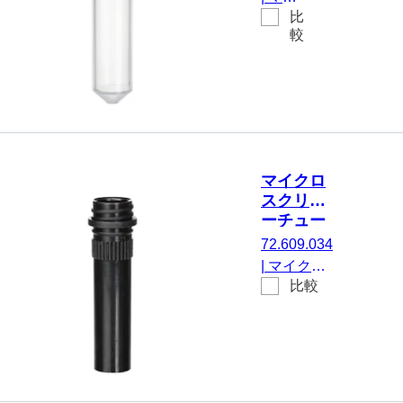
袋
ュー
比
クロス
ブ, 2
較
クリュ
ml
ーチュ
ーブ,
有効体
積： 2
ml, チ
ップフ
マイクロ
ロア,
スクリュ
はい,
ーチュー
透明,
ブ, 2 ml
72.609.034
キャッ
|
マイクロ
プ な
比較
スクリュー
し, い
チューブ,
いえ,
有効体積：
500
2 ml, エッ
個/袋
ジの立った
チップフロ