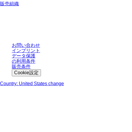
販売組織
* 表示価格は、ログインしていないユーザー向けの定価であり、個別に交渉
された条件を含みません。特に明記のない限り、すべての価格はお客様の管
轄区域における法定税および生じうる配送料を含みません。
お問い合わせ
インプリント
データ保護
の利用条件
販売条件
Cookie設定
Country: United States change