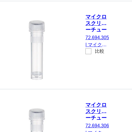
ア, はい, 透
明, キャッ
マイクロ
プ： 天然,
スクリュ
キャップ
ーチュー
付属, いい
ブ, 2 ml,
72.694.305
え, 500 個/
不毛
|
マイクロ
袋
比較
スクリュー
チューブ,
有効体積：
2 ml, エッ
ジの立った
チップフロ
ア, はい, 透
明, キャッ
マイクロ
プ： 天然,
スクリュ
キャップ
ーチュー
装着済み,
ブ, 2 ml,
72.694.306
いいえ, 不
不毛