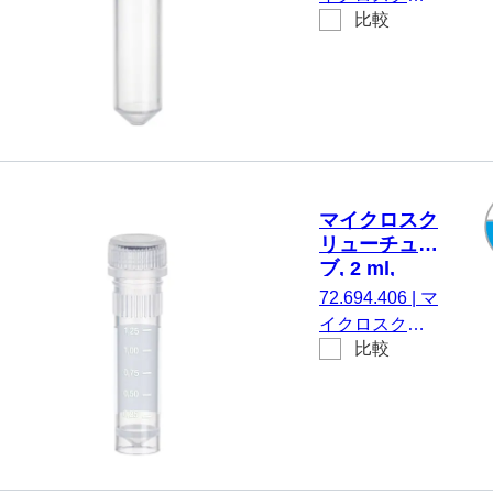
Tested
比較
ューチューブ,
有効体積： 2
ml, チップフロ
ア, はい, 透明,
キャップ： 天
然, キャップ 装
着済み, いいえ,
PCR
マイクロスク
Performance
リューチュー
Tested, 100 個/
ブ, 2 ml,
袋
PCR
72.694.406
|
マ
Performance
イクロスクリ
Tested
比較
ューチューブ,
有効体積： 2
ml, エッジの立
ったチップフ
ロア, はい, 透
明, キャップ：