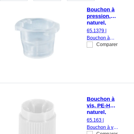
Bouchon à
pression,
naturel,
compatible
65.1379
|
avec tubes
Bouchon à
Ø 10-17 mm
Comparer
pression,
naturel,
compatible
avec tubes Ø
10-17 mm,
1 000
pièce(s)/sachet
Bouchon à
vis, PE-HD,
naturel,
pour tubes
65.163
|
75 x 13 mm
Bouchon à vis,
Comparer