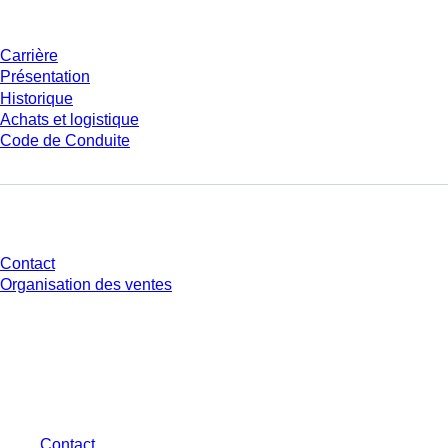
Carrière
Présentation
Historique
Achats et logistique
Code de Conduite
Avez-vous des questions ?
Contact
Organisation des ventes
* Les prix affichés sont des prix catalogue pour les utilisateurs non
connectés et sans conditions négociées individuellement. Les prix
s'entendent hors taxe légale de votre juridiction et hors frais de livraison
éventuels, sauf indication contraire.
Contact