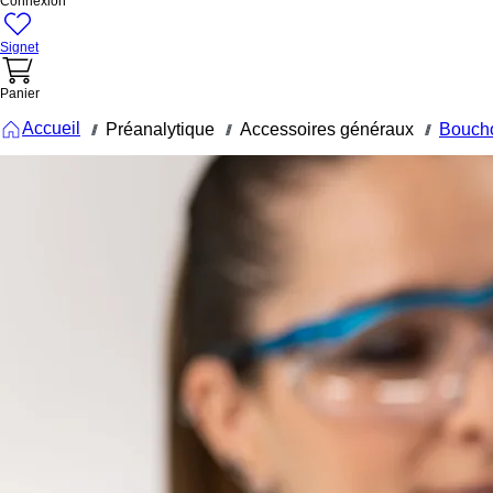
Connexion
Signet
Panier
Accueil
Préanalytique
Accessoires généraux
Bouch
///
///
///