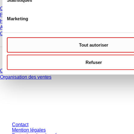
Carrière
Présentation
Marketing
Historique
Achats et logistique
Code de Conduite
Tout autoriser
Avez-vous des questions ?
Refuser
Contact
Organisation des ventes
* Les prix affichés sont des prix catalogue pour les utilisateurs non
connectés et sans conditions négociées individuellement. Les prix
s'entendent hors taxe légale de votre juridiction et hors frais de livraison
éventuels, sauf indication contraire.
Contact
Mention légales