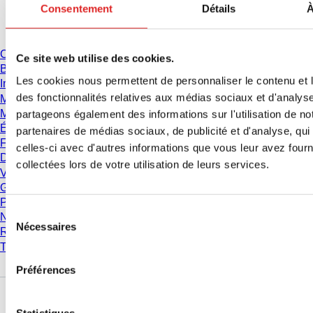
Consentement
Détails
À
Téléchargement
Catalogue
Ce site web utilise des cookies.
Brochures
Les cookies nous permettent de personnaliser le contenu et l
Informations utilisateur
des fonctionnalités relatives aux médias sociaux et d'analyse
Mode d'emploi
Manuels d'instructions
partageons également des informations sur l'utilisation de no
Études
partenaires de médias sociaux, de publicité et d'analyse, qu
Fiche de données de sécurité
celles-ci avec d'autres informations que vous leur avez fourni
Déclarations de conformité
collectées lors de votre utilisation de leurs services.
Vidéos
Gestion de la Qualité
Propriétés des matériaux
Sélection
Niveaux de pureté
Nécessaires
du
Résistance chimique
consentement
Tubes SARSTEDT de cryoconservation
Préférences
Entreprise et carrière
Statistiques