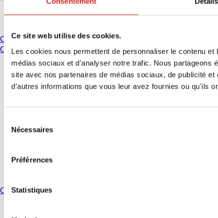
Consentement
Détail
Avez-vous des questions ?
Ce site web utilise des cookies.
Contact
Organisation des ventes
Les cookies nous permettent de personnaliser le contenu et le
médias sociaux et d'analyser notre trafic. Nous partageons ég
* Les prix affichés sont des prix catalogue pour les utilisateurs non
site avec nos partenaires de médias sociaux, de publicité et
connectés et sans conditions négociées individuellement. Les prix
d'autres informations que vous leur avez fournies ou qu'ils ont
s'entendent hors taxe légale de votre juridiction et hors frais de livraison
éventuels, sauf indication contraire.
Sélection
Contact
Nécessaires
du
Mention légales
consentement
Protection des données
Conditions générales d’utilisation
Préférences
Conditions de vente
Paramètres des cookies
Statistiques
Country: États-Unis change