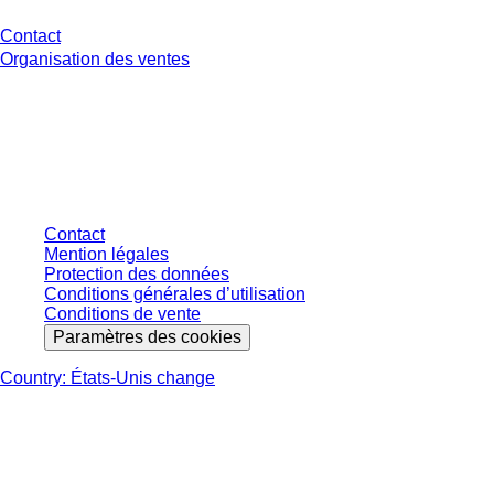
Contact
Organisation des ventes
* Les prix affichés sont des prix catalogue pour les utilisateurs non
connectés et sans conditions négociées individuellement. Les prix
s'entendent hors taxe légale de votre juridiction et hors frais de livraison
éventuels, sauf indication contraire.
Contact
Mention légales
Protection des données
Conditions générales d’utilisation
Conditions de vente
Paramètres des cookies
Country: États-Unis change