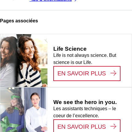
Pages associées
Life Science
Life is not always science. But
science is our Life.
:
LIFE S
EN SAVOIR PLUS
We see the hero in you.
Les assistants techniques – le
coeur de l’excellence.
:
WE SEE
EN SAVOIR PLUS