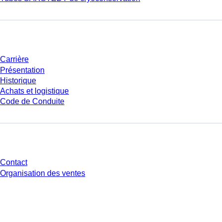
Entreprise et carrière
Carrière
Présentation
Historique
Achats et logistique
Code de Conduite
Avez-vous des questions ?
Contact
Organisation des ventes
* Les prix affichés sont des prix catalogue pour les utilisateurs non
connectés et sans conditions négociées individuellement. Les prix
s'entendent hors taxe légale de votre juridiction et hors frais de livraison
éventuels, sauf indication contraire.