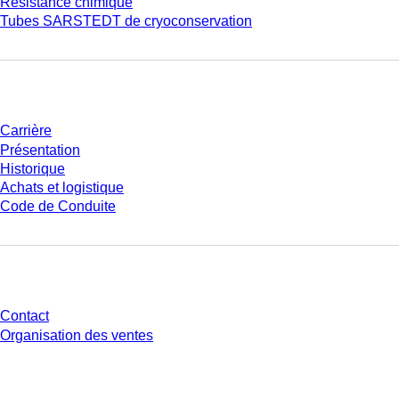
Résistance chimique
Tubes SARSTEDT de cryoconservation
Entreprise et carrière
Carrière
Présentation
Historique
Achats et logistique
Code de Conduite
Avez-vous des questions ?
Contact
Organisation des ventes
* Les prix affichés sont des prix catalogue pour les utilisateurs non
connectés et sans conditions négociées individuellement. Les prix