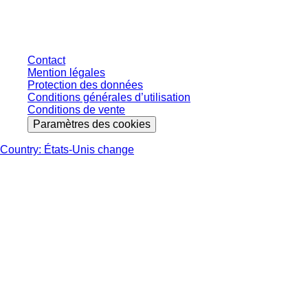
s'entendent hors taxe légale de votre juridiction et hors frais de livraison
éventuels, sauf indication contraire.
Contact
Mention légales
Protection des données
Conditions générales d’utilisation
Conditions de vente
Paramètres des cookies
Country: États-Unis change