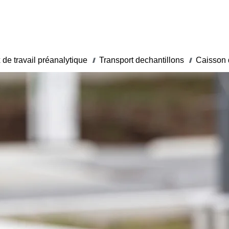
x de travail préanalytique
Transport dechantillons
Caisson d
///
///