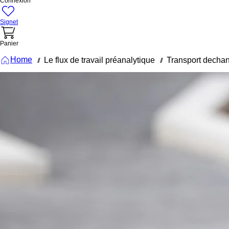
Connexion
Signet
Panier
Home
Le flux de travail préanalytique
Transport dechan
///
///