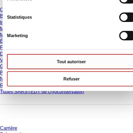
Catalogue
Brochures
Statistiques
Informations utilisateur
Mode d'emploi
Manuels d'instructions
Marketing
Études
Fiche de données de sécurité
Déclarations de conformité
Vidéos
Tout autoriser
Gestion de la Qualité
Propriétés des matériaux
Refuser
Niveaux de pureté
Résistance chimique
Tubes SARSTEDT de cryoconservation
Entreprise et carrière
Carrière