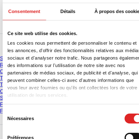
Consentement
Détails
À propos des cooki
Ce site web utilise des cookies.
Service
Les cookies nous permettent de personnaliser le contenu et
les annonces, d'offrir des fonctionnalités relatives aux média
sociaux et d'analyser notre trafic. Nous partageons égaleme
Service & Support
Recommandations de centrifugation
des informations sur l'utilisation de notre site avec nos
Conversion de la RCF
partenaires de médias sociaux, de publicité et d'analyse, qui
Tableaux de compatibilité Plaques PCR
peuvent combiner celles-ci avec d'autres informations que
Tableaux de compatibilité Pointes de pipette
vous leur avez fournies ou qu'ils ont collectées lors de votre
Certificats de lot
utilisation de leurs services.
Salons professionnels et Congrès
Formation en ligne
FAQ
Sélection
Nécessaires
du
consentement
Téléchargement
Préférences