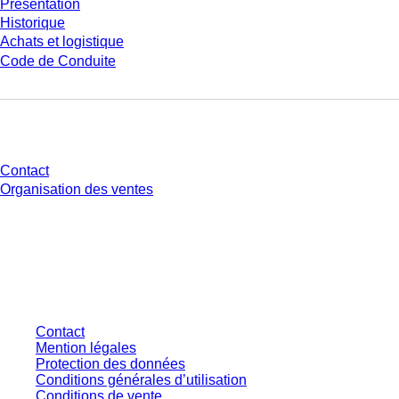
Présentation
Historique
Achats et logistique
Code de Conduite
Avez-vous des questions ?
Contact
Organisation des ventes
* Les prix affichés sont des prix catalogue pour les utilisateurs non
connectés et sans conditions négociées individuellement. Les prix
s'entendent hors taxe légale de votre juridiction et hors frais de livraison
éventuels, sauf indication contraire.
Contact
Mention légales
Protection des données
Conditions générales d’utilisation
Conditions de vente