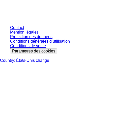
connectés et sans conditions négociées individuellement. Les prix
s'entendent hors taxe légale de votre juridiction et hors frais de livraison
éventuels, sauf indication contraire.
Contact
Mention légales
Protection des données
Conditions générales d’utilisation
Conditions de vente
Paramètres des cookies
Country: États-Unis change