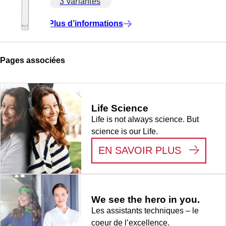
3 variantes
Plus d’informations
Pages associées
Life Science
Life is not always science. But
science is our Life.
:
LIFE S
EN SAVOIR PLUS
We see the hero in you.
Les assistants techniques – le
coeur de l’excellence.