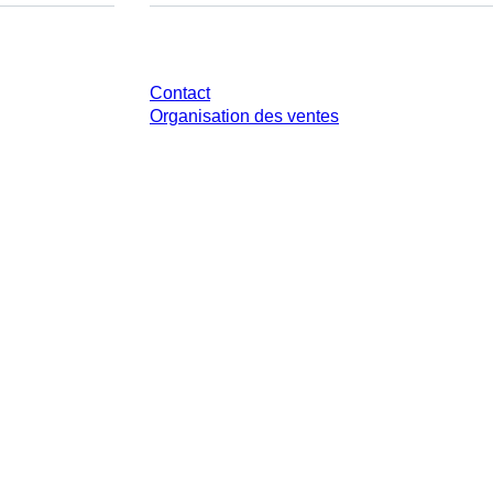
Avez-vous des questions ?
Contact
Organisation des ventes
 légale de votre juridiction