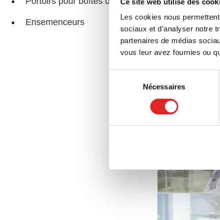
Portoirs pour boîtes de Pétri
Ce site web utilise des cook
Les cookies nous permettent d
Ensemenceurs
Boî
sociaux et d'analyser notre t
partenaires de médias sociaux
vous leur avez fournies ou qu'
Sélection
Nécessaires
du
Pages associée
consentement