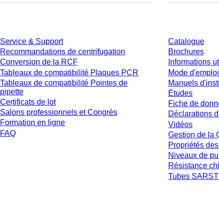
Service
Téléchargem
Service & Support
Catalogue
Recommandations de centrifugation
Brochures
Conversion de la RCF
Informations ut
Tableaux de compatibilité Plaques PCR
Mode d'emploi
Tableaux de compatibilité Pointes de
Manuels d'inst
pipette
Études
Certificats de lot
Fiche de donn
Salons professionnels et Congrès
Déclarations d
Formation en ligne
Vidéos
FAQ
Gestion de la 
Propriétés des
Niveaux de pu
Résistance ch
Tubes SARSTE
* Les prix affichés sont des prix catalogue pour les utilisateurs non connecté
et hors frais de livraison éventuels, sauf indication contraire.