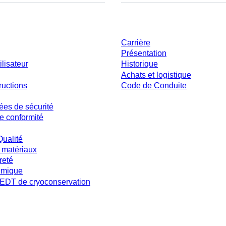
ent
Entreprise et carrière
Carrière
Présentation
ilisateur
Historique
Achats et logistique
ructions
Code de Conduite
ées de sécurité
e conformité
Qualité
 matériaux
reté
imique
DT de cryoconservation
s et sans conditions négociées individuellement. Les prix s'entendent hors taxe