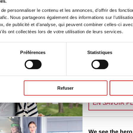
ies.
e personnaliser le contenu et les annonces, d'offrir des fonctio
tes de Petri carrées
rafic. Nous partageons également des informations sur l'utilisati
, de publicité et d'analyse, qui peuvent combiner celles-ci avec
ils ont collectées lors de votre utilisation de leurs services.
Préférences
Statistiques
s
Life Science
Refuser
Life is not always sci
EN SAVOIR P
We see the hero 