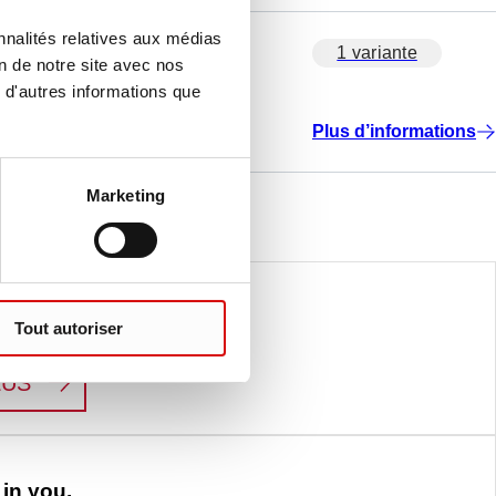
nnalités relatives aux médias
1 variante
on de notre site avec nos
 d'autres informations que
Plus d’informations
Marketing
Tout autoriser
ence. But science is our Life.
:
LIFE SCIENCE
LUS
in you.