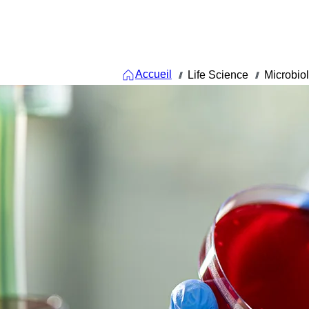
Accueil
Life Science
Microbio
///
///