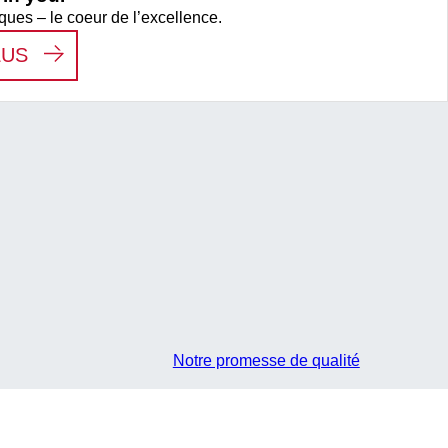
ques – le coeur de l’excellence.
:
WE SEE THE HERO IN YOU.
LUS
Notre promesse de qualité