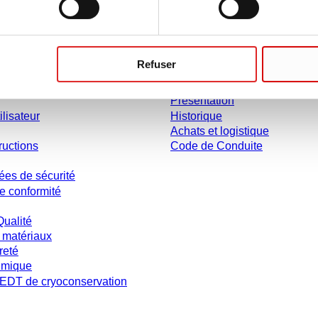
ent
Entreprise et carrière
Refuser
Carrière
Présentation
ilisateur
Historique
Achats et logistique
ructions
Code de Conduite
ées de sécurité
e conformité
Qualité
 matériaux
reté
imique
DT de cryoconservation
s et sans conditions négociées individuellement. Les prix s'entendent hors taxe