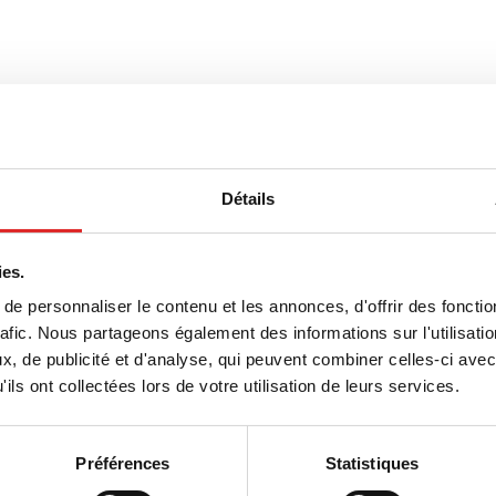
Home
entrifugation pour S-Monovette®
Service
Centri
///
///
Détails
ugation pour S-Monovette®
ies.
force centrifuge relative (RCF)
e personnaliser le contenu et les annonces, d'offrir des fonctio
rafic. Nous partageons également des informations sur l'utilisati
fugation (min)
, de publicité et d'analyse, qui peuvent combiner celles-ci avec
ils ont collectées lors de votre utilisation de leurs services.
 FCR (force g)
Préférences
Statistiques