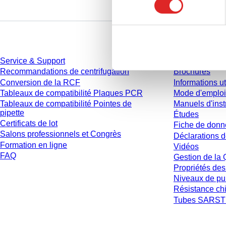
Service
Téléchargem
Service & Support
Catalogue
Recommandations de centrifugation
Brochures
Conversion de la RCF
Informations ut
Tableaux de compatibilité Plaques PCR
Mode d'emploi
Tableaux de compatibilité Pointes de
Manuels d'inst
pipette
Études
Certificats de lot
Fiche de donn
Salons professionnels et Congrès
Déclarations d
Formation en ligne
Vidéos
FAQ
Gestion de la 
Propriétés des
Niveaux de pu
Résistance ch
Tubes SARSTE
* Les prix affichés sont des prix catalogue pour les utilisateurs non connecté