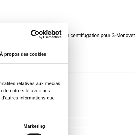
fugation
Recommandations de centrifugation pour S-Monove
///
À propos des cookies
nnalités relatives aux médias
on de notre site avec nos
 d'autres informations que
Marketing