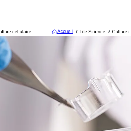
Accueil
ulture cellulaire
Life Science
Culture c
///
///