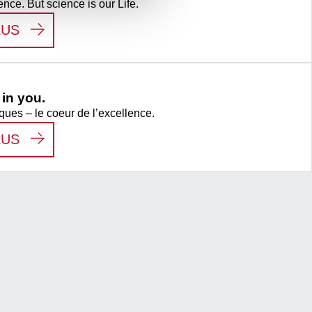
ence. But science is our Life.
:
LIFE SCIENCE
LUS
in you.
ques – le coeur de l’excellence.
:
WE SEE THE HERO IN YOU.
LUS