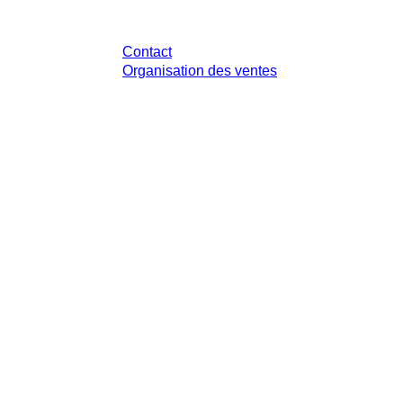
Avez-vous des questions ?
Contact
Organisation des ventes
 légale de votre juridiction