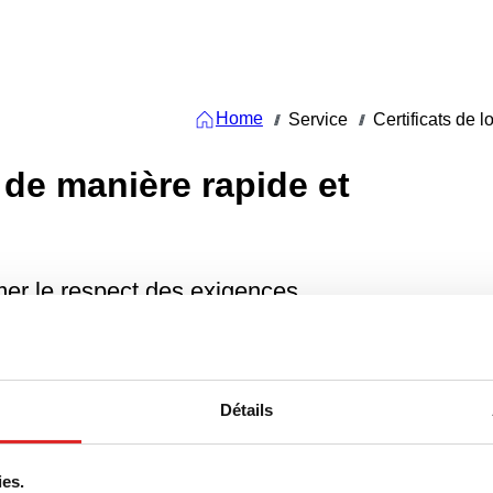
Home
Service
Certificats de lo
///
///
t de manière rapide et
rmer le respect des exigences
de pureté, stérilité, etc.
Détails
ies.