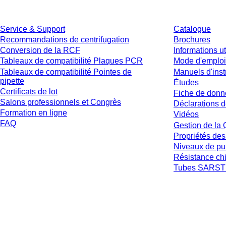
Service
Téléchargem
Service & Support
Catalogue
Recommandations de centrifugation
Brochures
Conversion de la RCF
Informations ut
Tableaux de compatibilité Plaques PCR
Mode d'emploi
Tableaux de compatibilité Pointes de
Manuels d'inst
pipette
Études
Certificats de lot
Fiche de donn
Salons professionnels et Congrès
Déclarations d
Formation en ligne
Vidéos
FAQ
Gestion de la 
Propriétés des
Niveaux de pu
Résistance ch
Tubes SARSTE
* Les prix affichés sont des prix catalogue pour les utilisateurs non connecté
et hors frais de livraison éventuels, sauf indication contraire.