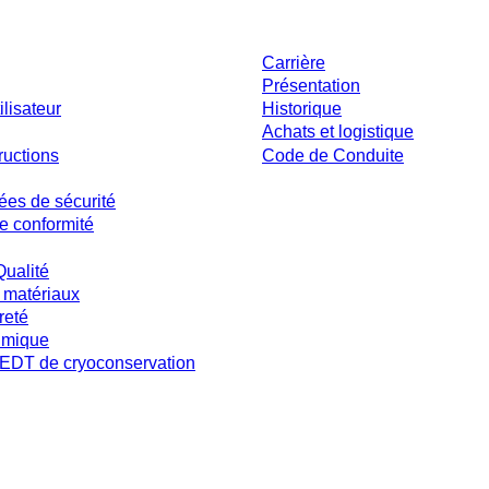
ent
Entreprise et carrière
Carrière
Présentation
ilisateur
Historique
Achats et logistique
ructions
Code de Conduite
ées de sécurité
e conformité
Qualité
 matériaux
reté
imique
DT de cryoconservation
s et sans conditions négociées individuellement. Les prix s'entendent hors taxe