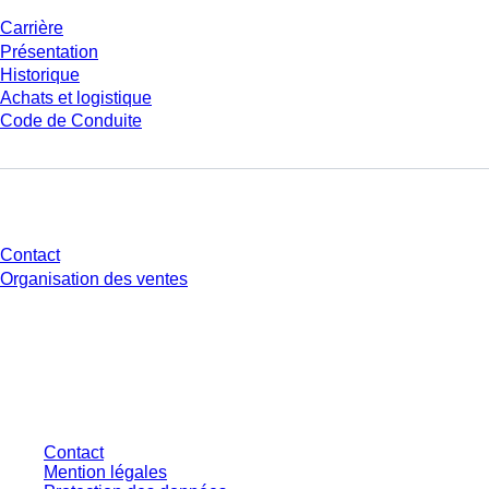
Carrière
Présentation
Historique
Achats et logistique
Code de Conduite
Avez-vous des questions ?
Contact
Organisation des ventes
* Les prix affichés sont des prix catalogue pour les utilisateurs non
connectés et sans conditions négociées individuellement. Les prix
s'entendent hors taxe légale de votre juridiction et hors frais de livraison
éventuels, sauf indication contraire.
Contact
Mention légales